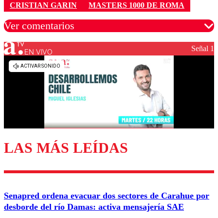
CRISTIAN GARIN
MASTERS 1000 DE ROMA
Ver comentarios
Señal 1
EN VIVO
Los comentarios son moderados para garantizar un
diálogo respetuoso.
Nombre
Correo
LAS MÁS LEÍDAS
Enviar comentario
Senapred ordena evacuar dos sectores de Carahue por
desborde del río Damas: activa mensajería SAE