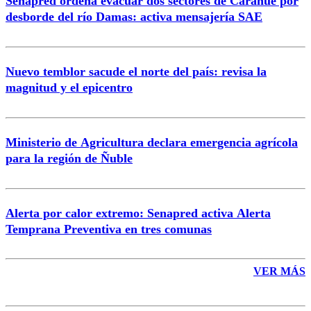
Senapred ordena evacuar dos sectores de Carahue por
Correo
desborde del río Damas: activa mensajería SAE
Nuevo temblor sacude el norte del país: revisa la
magnitud y el epicentro
Enviar comentario
Ministerio de Agricultura declara emergencia agrícola
para la región de Ñuble
Alerta por calor extremo: Senapred activa Alerta
Temprana Preventiva en tres comunas
VER MÁS