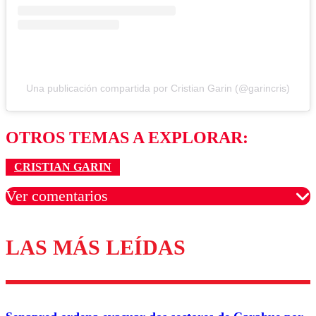
Una publicación compartida por Cristian Garin (@garincris)
OTROS TEMAS A EXPLORAR:
CRISTIAN GARIN
Ver comentarios
LAS MÁS LEÍDAS
Los comentarios son moderados para garantizar un
diálogo respetuoso.
Nombre