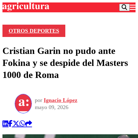
OTROS DEPORTES
Podcast
Cristian Garin no pudo ante
Frecuencias
Agricultura TV
Fokina y se despide del Masters
Deportes
1000 de Roma
Entretención
Colo Colo
Noticias
Motor
Vida Social
Otros Deportes
Dato Practico
Publicaciones en medios
por
Ignacio López
Seleccion Chilena
Economía
Opinión
mayo 09, 2026
Torneo Internacional
Internacional
Programas
Torneo Nacional
Nacional
Comercial
Universidad Católica
Política
Universidad de Chile
Sustentabilidad