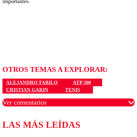
importantes.
OTROS TEMAS A EXPLORAR:
ALEJANDRO TABILO
ATP 500
CRISTIAN GARIN
TENIS
Ver comentarios
LAS MÁS LEÍDAS
Los comentarios son moderados para garantizar un
diálogo respetuoso.