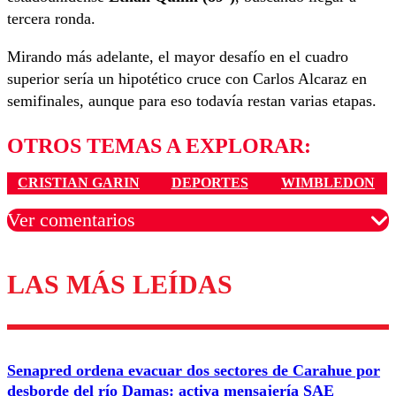
tercera ronda.
Mirando más adelante, el mayor desafío en el cuadro
superior sería un hipotético cruce con Carlos Alcaraz en
semifinales, aunque para eso todavía restan varias etapas.
OTROS TEMAS A EXPLORAR:
CRISTIAN GARIN
DEPORTES
WIMBLEDON
Ver comentarios
LAS MÁS LEÍDAS
Los comentarios son moderados para garantizar un
diálogo respetuoso.
Nombre
Senapred ordena evacuar dos sectores de Carahue por
Correo
desborde del río Damas: activa mensajería SAE