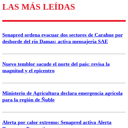
LAS MÁS LEÍDAS
Los comentarios son moderados para garantizar un
diálogo respetuoso.
Nombre
Senapred ordena evacuar dos sectores de Carahue por
Correo
desborde del río Damas: activa mensajería SAE
Nuevo temblor sacude el norte del país: revisa la
magnitud y el epicentro
Enviar comentario
Ministerio de Agricultura declara emergencia agrícola
para la región de Ñuble
Alerta por calor extremo: Senapred activa Alerta