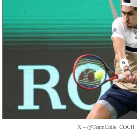
X – @TeamChile_COCH