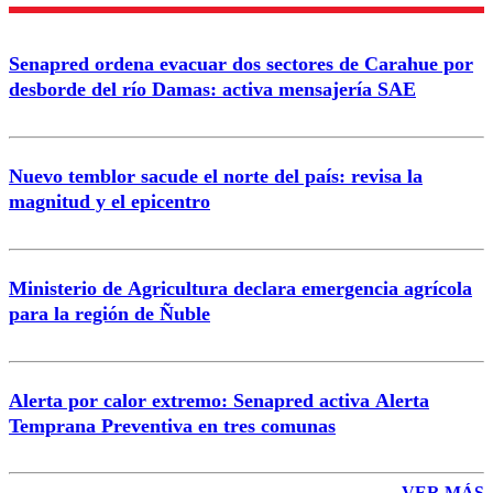
Nombre
Senapred ordena evacuar dos sectores de Carahue por
Correo
desborde del río Damas: activa mensajería SAE
Nuevo temblor sacude el norte del país: revisa la
magnitud y el epicentro
Enviar comentario
Ministerio de Agricultura declara emergencia agrícola
para la región de Ñuble
Alerta por calor extremo: Senapred activa Alerta
Temprana Preventiva en tres comunas
VER MÁS