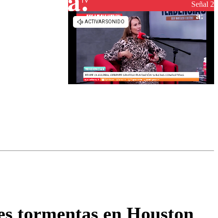
Señal 2
omentario
tes tormentas en Houston