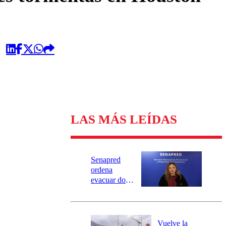
LAS MÁS LEÍDAS
Senapred
ordena
evacuar dos
sectores de
Carahue por
desborde del
río Damas:
Vuelve la