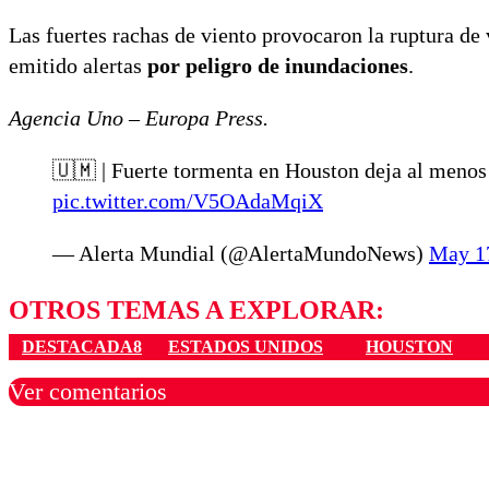
Las fuertes rachas de viento provocaron la ruptura de 
emitido alertas
por peligro de inundaciones
.
Agencia Uno – Europa Press.
🇺🇲 | Fuerte tormenta en Houston deja al menos
pic.twitter.com/V5OAdaMqiX
— Alerta Mundial (@AlertaMundoNews)
May 1
OTROS TEMAS A EXPLORAR:
DESTACADA8
ESTADOS UNIDOS
HOUSTON
Ver comentarios
Los comentarios son moder