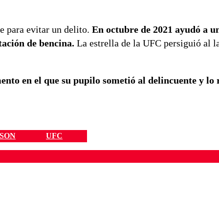
e para evitar un delito.
En octubre de 2021 ayudó a u
tación de bencina.
La estrella de la UFC persiguió al l
to en el que su pupilo sometió al delincuente y lo 
NSON
UFC
ados para garantizar un diálogo respetuoso.
Correo