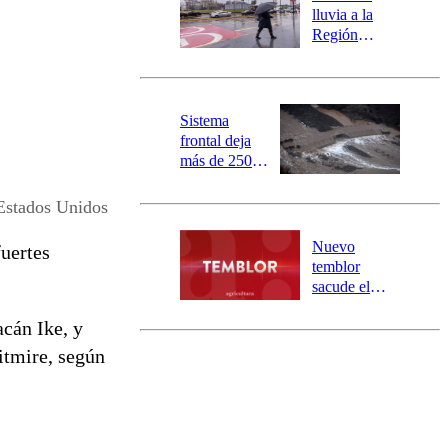
activa
lluvia a la
mensajería
Región
SAE
Metropolitana:
este es el
pronóstico de
la DMC para
Sistema
este viernes
frontal deja
más de 250
damnificados
y 317
Estados Unidos
personas
aisladas entre
Nuevo
fuertes
Valparaíso y
temblor
Los Ríos
sacude el
norte del país:
acán Ike, y
revisa la
magnitud y el
itmire, según
epicentro