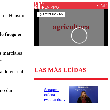
Universidad Católica
Política
Señal 1
Universidad de Chile
Sustentabilidad
EN VIVO
e de Houston
e fuego en
s marciales
s.
LAS MÁS LEÍDAS
a detener al
 no dar
Senapred
ordena
evacuar dos
sectores de
Carahue por