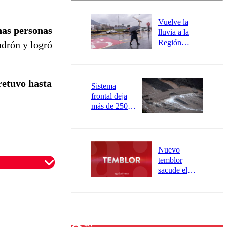
desborde del
río Damas:
Vuelve la
activa
nas personas
lluvia a la
mensajería
Región
adrón y logró
SAE
Metropolitana:
este es el
pronóstico de
retuvo hasta
la DMC para
Sistema
este viernes
frontal deja
más de 250
damnificados
y 317
personas
aisladas entre
Nuevo
Valparaíso y
temblor
Los Ríos
sacude el
norte del país:
revisa la
magnitud y el
epicentro