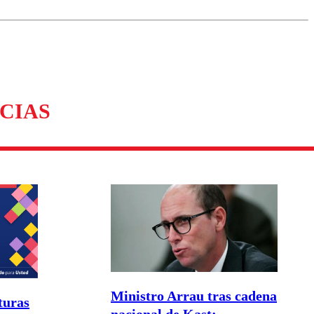
omentario
CIAS
Ministro Arrau tras cadena
turas
nacional de Kast: