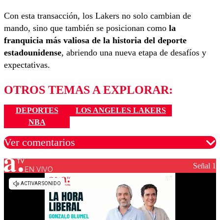
Con esta transacción, los Lakers no solo cambian de
mando, sino que también se posicionan como
la
franquicia más valiosa de la historia del deporte
estadounidense
, abriendo una nueva etapa de desafíos y
expectativas.
OTROS TEMAS A EXPLORAR:
DEPORTES
LOS ANGELES LAKERS
NBA
Ver comentarios
Señal 1
EN VIVO
Los comentarios son moderados para garantizar un
diálogo respetuoso.
Nombre