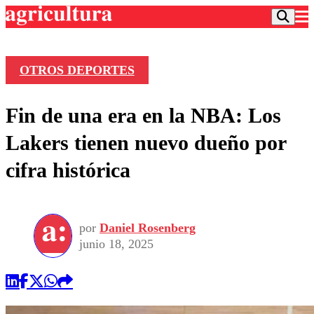
OTROS DEPORTES
Podcast
Fin de una era en la NBA: Los
Frecuencias
Agricultura TV
Lakers tienen nuevo dueño por
Deportes
cifra histórica
Entretención
Colo Colo
Noticias
Motor
Vida Social
Otros Deportes
Dato Practico
Publicaciones en medios
por
Daniel Rosenberg
Seleccion Chilena
Economía
Opinión
junio 18, 2025
Torneo Internacional
Internacional
Programas
Torneo Nacional
Nacional
Comercial
Universidad Católica
Política
Universidad de Chile
Sustentabilidad