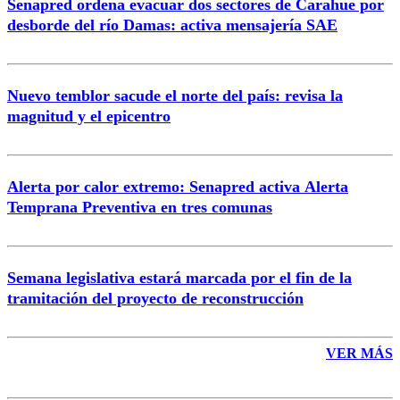
Senapred ordena evacuar dos sectores de Carahue por
Correo
desborde del río Damas: activa mensajería SAE
Nuevo temblor sacude el norte del país: revisa la
magnitud y el epicentro
Enviar comentario
Alerta por calor extremo: Senapred activa Alerta
Temprana Preventiva en tres comunas
Semana legislativa estará marcada por el fin de la
tramitación del proyecto de reconstrucción
VER MÁS