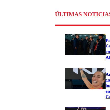
ÚLTIMAS NOTICIA
Pr
Co
en
Ab
Ar
en
bu
en
C