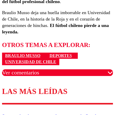
del fútbol profesional chileno
.
Braulio Musso deja una huella imborrable en Universidad
de Chile, en la historia de la Roja y en el corazón de
generaciones de hinchas.
El fútbol chileno pierde a una
leyenda.
OTROS TEMAS A EXPLORAR:
BRAULIO MUSSO
DEPORTES
UNIVERSIDAD DE CHILE
Ver comentarios
LAS MÁS LEÍDAS
Los comentarios son moderados para garantizar un
diálogo respetuoso.
Nombre