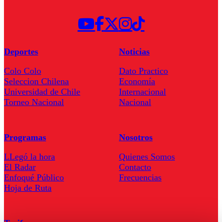
Deportes
Noticias
Colo Colo
Dato Practico
Seleccion Chilena
Economía
Universidad de Chile
Internacional
Torneo Nacional
Nacional
Programas
Nosotros
LLegó la hora
Quienes Somos
El Radar
Contacto
Enfoqué Público
Frecuencias
Hoja de Ruta