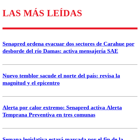
LAS MÁS LEÍDAS
Los comentarios son moderados para garantizar un
diálogo respetuoso.
Nombre
Senapred ordena evacuar dos sectores de Carahue por
Correo
desborde del río Damas: activa mensajería SAE
Nuevo temblor sacude el norte del país: revisa la
magnitud y el epicentro
Enviar comentario
Alerta por calor extremo: Senapred activa Alerta
Temprana Preventiva en tres comunas
Semana legislativa estará marcada por el fin de la