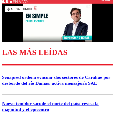
EN VIVO
Los comentarios son moderados para garantizar un
diálogo respetuoso.
Nombre
Correo
LAS MÁS LEÍDAS
Enviar comentario
Senapred ordena evacuar dos sectores de Carahue por
desborde del río Damas: activa mensajería SAE
Nuevo temblor sacude el norte del país: revisa la
magnitud y el epicentro