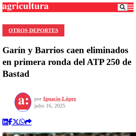
OTROS DEPORTES
Podcast
Garín y Barrios caen eliminados
Frecuencias
Agricultura TV
en primera ronda del ATP 250 de
Deportes
Bastad
Entretención
Colo Colo
Noticias
Motor
Vida Social
Otros Deportes
Dato Practico
Publicaciones en medios
por
Ignacio López
Seleccion Chilena
Economía
Opinión
julio 16, 2025
Torneo Internacional
Internacional
Programas
Torneo Nacional
Nacional
Comercial
Universidad Católica
Política
Universidad de Chile
Sustentabilidad