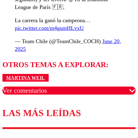
League de París 🇫🇷.
La carrera la ganó la campeona…
pic.twitter.com/m4gumHLvxU
— Team Chile (@TeamChile_COCH)
June 20,
2025
OTROS TEMAS A EXPLORAR:
MARTINA WEIL
Ver comentarios
LAS MÁS LEÍDAS
Los comentarios son moderados para garantizar un
diálogo respetuoso.
Nombre