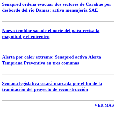
Senapred ordena evacuar dos sectores de Carahue por
Correo
desborde del río Damas: activa mensajería SAE
Nuevo temblor sacude el norte del país: revisa la
magnitud y el epicentro
Enviar comentario
Alerta por calor extremo: Senapred activa Alerta
Temprana Preventiva en tres comunas
Semana legislativa estará marcada por el fin de la
tramitación del proyecto de reconstrucción
VER MÁS