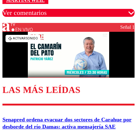
MARTINA WEIL
Ver comentarios
Señal 1
EN VIVO
Los comentarios son moderados para garantizar un
diálogo respetuoso.
Nombre
Correo
LAS MÁS LEÍDAS
Enviar comentario
Senapred ordena evacuar dos sectores de Carahue por
desborde del río Damas: activa mensajería SAE