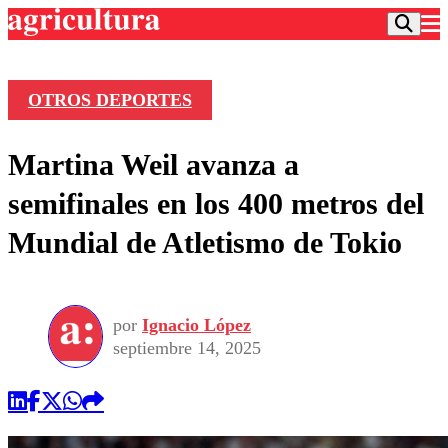
OTROS DEPORTES
Podcast
Martina Weil avanza a
Frecuencias
Agricultura TV
semifinales en los 400 metros del
Deportes
Mundial de Atletismo de Tokio
Entretención
Colo Colo
Noticias
Motor
Vida Social
Otros Deportes
Dato Practico
Publicaciones en medios
por
Ignacio López
Seleccion Chilena
Economía
Opinión
septiembre 14, 2025
Torneo Internacional
Internacional
Programas
Torneo Nacional
Nacional
Comercial
Universidad Católica
Política
Universidad de Chile
Sustentabilidad