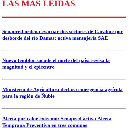
LAS MÁS LEÍDAS
Los comentarios son moderados para garantizar un
diálogo respetuoso.
Nombre
Senapred ordena evacuar dos sectores de Carahue por
Correo
desborde del río Damas: activa mensajería SAE
Nuevo temblor sacude el norte del país: revisa la
magnitud y el epicentro
Enviar comentario
Ministerio de Agricultura declara emergencia agrícola
para la región de Ñuble
Alerta por calor extremo: Senapred activa Alerta
Temprana Preventiva en tres comunas