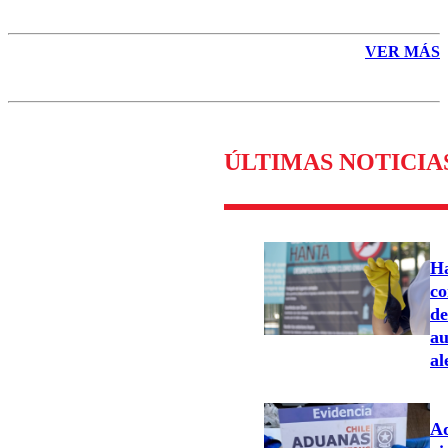
VER MÁS
ÚLTIMAS NOTICIA
Ha
co
de
au
al
Ad