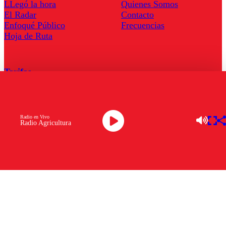
LLegó la hora
Quienes Somos
El Radar
Contacto
Enfoqué Público
Frecuencias
Hoja de Ruta
Tarifas
Comercial
Tarifas Servel Radio
Radio en Vivo
Radio Agricultura
Radio en Vivo
TV en Vivo
Descarga la APP