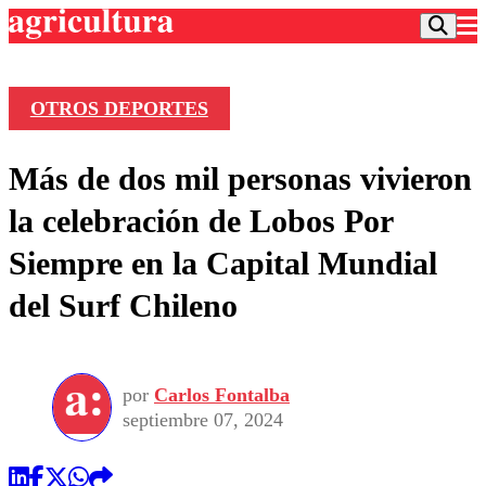
OTROS DEPORTES
Podcast
Más de dos mil personas vivieron
Frecuencias
Agricultura TV
la celebración de Lobos Por
Deportes
Siempre en la Capital Mundial
Entretención
Colo Colo
Noticias
del Surf Chileno
Motor
Vida Social
Otros Deportes
Dato Practico
Publicaciones en medios
Seleccion Chilena
Economía
Opinión
Torneo Internacional
Internacional
por
Carlos Fontalba
Programas
Torneo Nacional
Nacional
septiembre 07, 2024
Comercial
Universidad Católica
Política
Universidad de Chile
Sustentabilidad