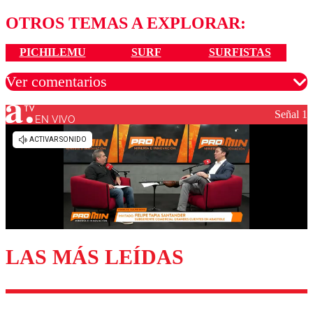
OTROS TEMAS A EXPLORAR:
PICHILEMU
SURF
SURFISTAS
Ver comentarios
Señal 1
EN VIVO
Los comentarios son moderados para garantizar un
diálogo respetuoso.
Nombre
Correo
LAS MÁS LEÍDAS
Enviar comentario