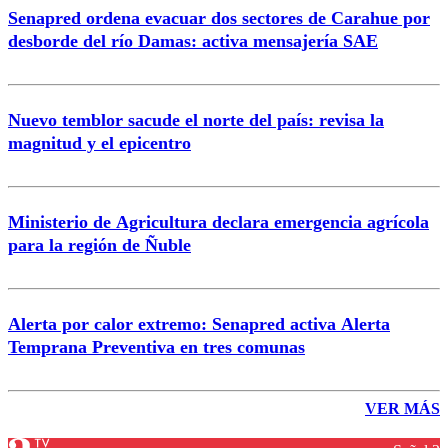
Senapred ordena evacuar dos sectores de Carahue por
desborde del río Damas: activa mensajería SAE
Nuevo temblor sacude el norte del país: revisa la
magnitud y el epicentro
Ministerio de Agricultura declara emergencia agrícola
para la región de Ñuble
Alerta por calor extremo: Senapred activa Alerta
Temprana Preventiva en tres comunas
VER MÁS