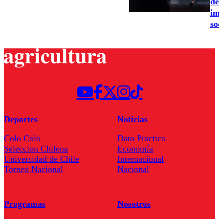
de
im
so
Deportes
Noticias
Colo Colo
Dato Practico
Seleccion Chilena
Economía
Universidad de Chile
Internacional
Torneo Nacional
Nacional
Programas
Nosotros