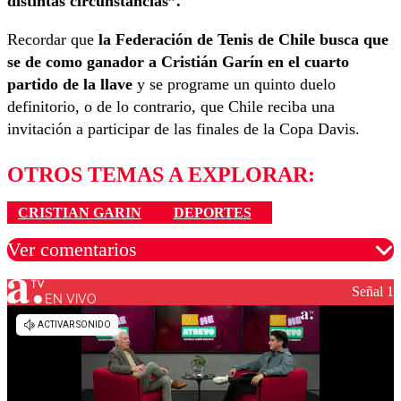
distintas circunstancias”.
Recordar que
la Federación de Tenis de Chile busca que
se de como ganador a Cristián Garín en el cuarto
partido de la llave
y se programe un quinto duelo
definitorio, o de lo contrario, que Chile reciba una
invitación a participar de las finales de la Copa Davis.
OTROS TEMAS A EXPLORAR:
CRISTIAN GARIN
DEPORTES
Ver comentarios
Señal 1
EN VIVO
Los comentarios son moderados para garantizar un
diálogo respetuoso.
Nombre