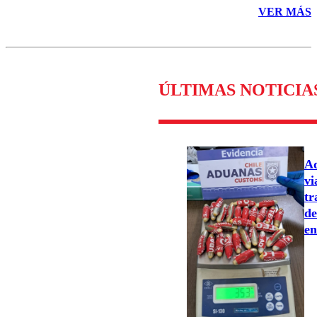
VER MÁS
ÚLTIMAS NOTICIA
Ad
vi
tr
de
en