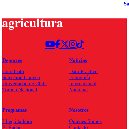
Sa
Deportes
Noticias
Colo Colo
Dato Practico
Seleccion Chilena
Economía
Universidad de Chile
Internacional
Torneo Nacional
Nacional
Programas
Nosotros
LLegó la hora
Quienes Somos
El Radar
Contacto