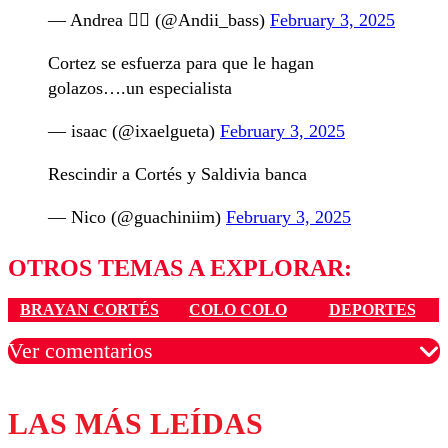
— Andrea ❤️‍🔥 (@Andii_bass)
February 3, 2025
Cortez se esfuerza para que le hagan
golazos….un especialista
— isaac (@ixaelgueta)
February 3, 2025
Rescindir a Cortés y Saldivia banca
— Nico (@guachiniim)
February 3, 2025
OTROS TEMAS A EXPLORAR:
BRAYAN CORTÉS
COLO COLO
DEPORTES
Ver comentarios
LAS MÁS LEÍDAS
Los comentarios son moderados para garantizar un
diálogo respetuoso.