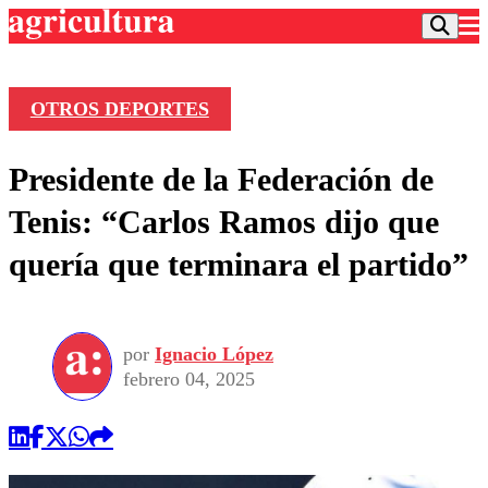
OTROS DEPORTES
Podcast
Presidente de la Federación de
Frecuencias
Agricultura TV
Tenis: “Carlos Ramos dijo que
Deportes
quería que terminara el partido”
Entretención
Colo Colo
Noticias
Motor
Vida Social
Otros Deportes
Dato Practico
Publicaciones en medios
por
Ignacio López
Seleccion Chilena
Economía
Opinión
febrero 04, 2025
Torneo Internacional
Internacional
Programas
Torneo Nacional
Nacional
Comercial
Universidad Católica
Política
Universidad de Chile
Sustentabilidad