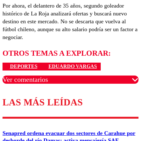
Por ahora, el delantero de 35 años, segundo goleador
histórico de La Roja analizará ofertas y buscará nuevo
destino en este mercado. No se descarta que vuelva al
fútbol chileno, aunque su alto salario podría ser un factor a
negociar.
OTROS TEMAS A EXPLORAR:
DEPORTES
EDUARDO VARGAS
Ver comentarios
LAS MÁS LEÍDAS
Los comentarios son moderados para garantizar un
diálogo respetuoso.
Nombre
Senapred ordena evacuar dos sectores de Carahue por
Correo
desborde del río Damas: activa mensajería SAE