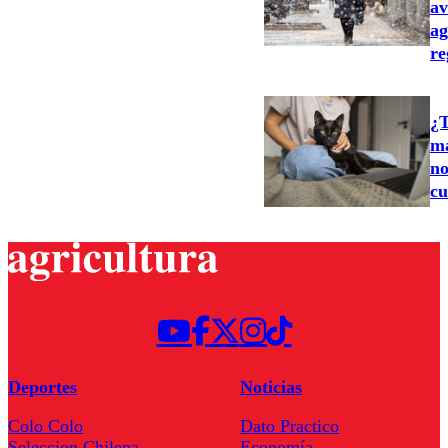
av
ag
re
¿T
ma
no
cu
Deportes
Noticias
Colo Colo
Dato Practico
Seleccion Chilena
Economía