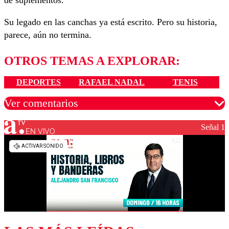
Su legado en las canchas ya está escrito. Pero su historia,
parece, aún no termina.
OTROS TEMAS A EXPLORAR:
DEPORTES
RAFAEL NADAL
TENIS
Ver comentarios
Señal 1
EN VIVO
Los comentarios son moderados para garantizar un
diálogo respetuoso.
Nombre
Correo