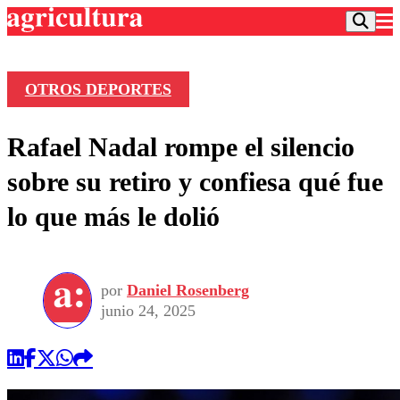
OTROS DEPORTES
Podcast
Rafael Nadal rompe el silencio
Frecuencias
Agricultura TV
sobre su retiro y confiesa qué fue
Deportes
lo que más le dolió
Entretención
Colo Colo
Noticias
Motor
Vida Social
Otros Deportes
Dato Practico
Publicaciones en medios
por
Daniel Rosenberg
Seleccion Chilena
Economía
Opinión
junio 24, 2025
Torneo Internacional
Internacional
Programas
Torneo Nacional
Nacional
Comercial
Universidad Católica
Política
Universidad de Chile
Sustentabilidad