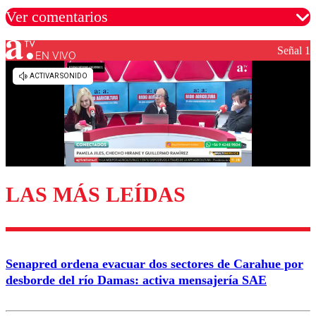
Ver comentarios
Señal 1
EN VIVO
Los comentarios son moderados para garantizar un
diálogo respetuoso.
Nombre
Correo
LAS MÁS LEÍDAS
Enviar comentario
Senapred ordena evacuar dos sectores de Carahue por
desborde del río Damas: activa mensajería SAE