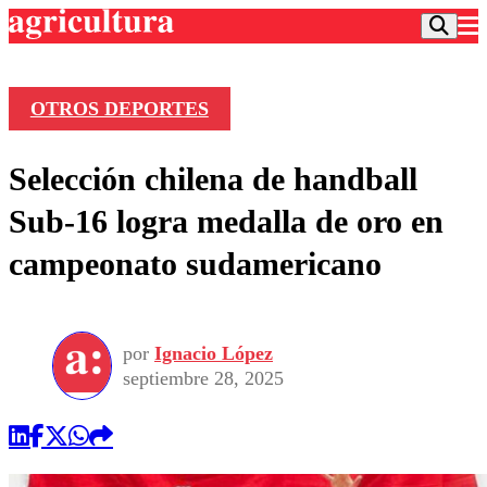
OTROS DEPORTES
Podcast
Selección chilena de handball
Frecuencias
Agricultura TV
Sub-16 logra medalla de oro en
Deportes
campeonato sudamericano
Entretención
Colo Colo
Noticias
Motor
Vida Social
Otros Deportes
Dato Practico
Publicaciones en medios
por
Ignacio López
Seleccion Chilena
Economía
Opinión
septiembre 28, 2025
Torneo Internacional
Internacional
Programas
Torneo Nacional
Nacional
Comercial
Universidad Católica
Política
Universidad de Chile
Sustentabilidad