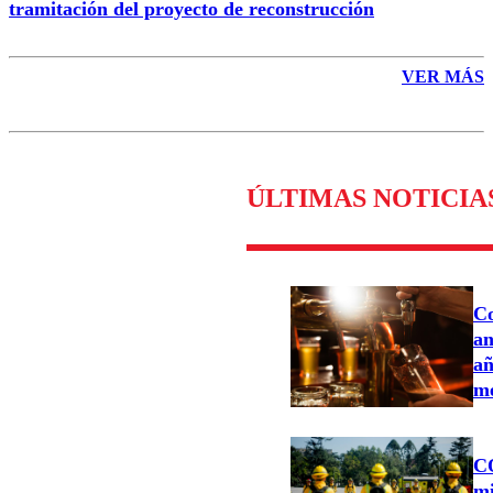
tramitación del proyecto de reconstrucción
VER MÁS
ÚLTIMAS NOTICIA
Co
an
añ
me
C
mi