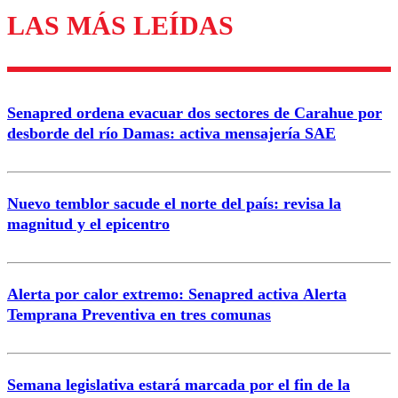
LAS MÁS LEÍDAS
Los comentarios son moderados para garantizar un
diálogo respetuoso.
Nombre
Senapred ordena evacuar dos sectores de Carahue por
Correo
desborde del río Damas: activa mensajería SAE
Nuevo temblor sacude el norte del país: revisa la
magnitud y el epicentro
Enviar comentario
Alerta por calor extremo: Senapred activa Alerta
Temprana Preventiva en tres comunas
Semana legislativa estará marcada por el fin de la