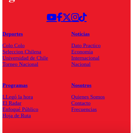
Deportes
Noticias
Colo Colo
Dato Practico
Seleccion Chilena
Economía
Universidad de Chile
Internacional
Torneo Nacional
Nacional
Programas
Nosotros
LLegó la hora
Quienes Somos
El Radar
Contacto
Enfoqué Público
Frecuencias
Hoja de Ruta