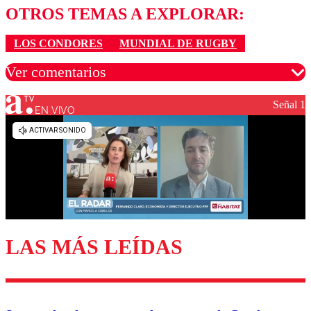
OTROS TEMAS A EXPLORAR:
LOS CONDORES
MUNDIAL DE RUGBY
Ver comentarios
Señal 1
EN VIVO
Los comentarios son moderados para garantizar un
diálogo respetuoso.
Nombre
Correo
LAS MÁS LEÍDAS
Enviar comentario