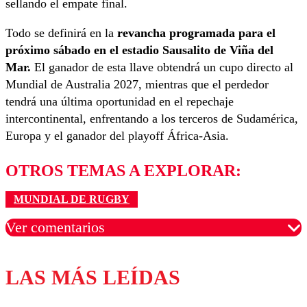
sellando el empate final.
Todo se definirá en la
revancha programada para el
próximo sábado en el estadio Sausalito de Viña del
Mar.
El ganador de esta llave obtendrá un cupo directo al
Mundial de Australia 2027, mientras que el perdedor
tendrá una última oportunidad en el repechaje
intercontinental, enfrentando a los terceros de Sudamérica,
Europa y el ganador del playoff África-Asia.
OTROS TEMAS A EXPLORAR:
MUNDIAL DE RUGBY
Ver comentarios
LAS MÁS LEÍDAS
Los comentarios son moderados para garantizar un
diálogo respetuoso.
Nombre