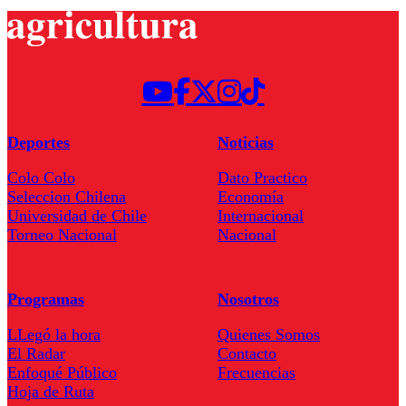
Deportes
Noticias
Colo Colo
Dato Practico
Seleccion Chilena
Economía
Universidad de Chile
Internacional
Torneo Nacional
Nacional
Programas
Nosotros
LLegó la hora
Quienes Somos
El Radar
Contacto
Enfoqué Público
Frecuencias
Hoja de Ruta