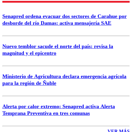
Senapred ordena evacuar dos sectores de Carahue por
Correo
desborde del río Damas: activa mensajería SAE
Nuevo temblor sacude el norte del país: revisa la
magnitud y el epicentro
Enviar comentario
Ministerio de Agricultura declara emergencia agrícola
para la región de Ñuble
Alerta por calor extremo: Senapred activa Alerta
Temprana Preventiva en tres comunas
VER MÁS