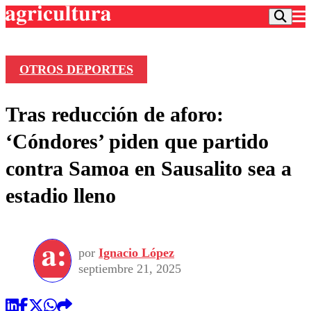
OTROS DEPORTES
Podcast
Tras reducción de aforo:
Frecuencias
Agricultura TV
‘Cóndores’ piden que partido
Deportes
contra Samoa en Sausalito sea a
Entretención
Colo Colo
Noticias
estadio lleno
Motor
Vida Social
Otros Deportes
Dato Practico
Publicaciones en medios
Seleccion Chilena
Economía
Opinión
Torneo Internacional
Internacional
por
Ignacio López
Programas
Torneo Nacional
Nacional
septiembre 21, 2025
Comercial
Universidad Católica
Política
Universidad de Chile
Sustentabilidad