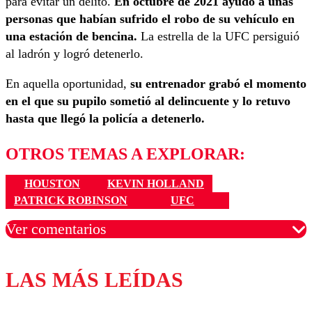
para evitar un delito.
En octubre de 2021 ayudó a unas
personas que habían sufrido el robo de su vehículo en
una estación de bencina.
La estrella de la UFC persiguió
al ladrón y logró detenerlo.
En aquella oportunidad,
su entrenador grabó el momento
en el que su pupilo sometió al delincuente y lo retuvo
hasta que llegó la policía a detenerlo.
OTROS TEMAS A EXPLORAR:
HOUSTON
KEVIN HOLLAND
PATRICK ROBINSON
UFC
Ver comentarios
LAS MÁS LEÍDAS
Los comentarios son moderados para garantizar un
diálogo respetuoso.
Nombre