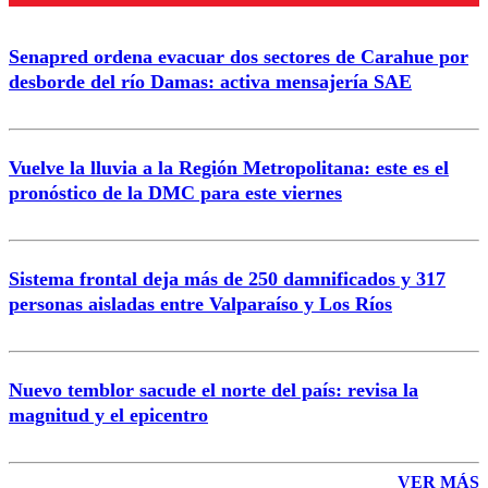
Senapred ordena evacuar dos sectores de Carahue por
Correo
desborde del río Damas: activa mensajería SAE
Vuelve la lluvia a la Región Metropolitana: este es el
pronóstico de la DMC para este viernes
Enviar comentario
Sistema frontal deja más de 250 damnificados y 317
personas aisladas entre Valparaíso y Los Ríos
Nuevo temblor sacude el norte del país: revisa la
magnitud y el epicentro
VER MÁS