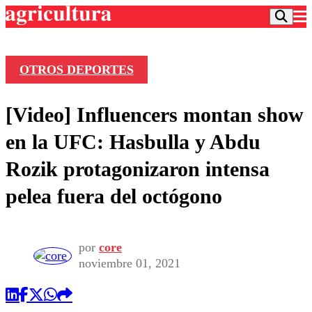
OTROS DEPORTES
Podcast
[Video] Influencers montan show
Frecuencias
Agricultura TV
en la UFC: Hasbulla y Abdu
Deportes
Rozik protagonizaron intensa
Entretención
Colo Colo
Noticias
pelea fuera del octógono
Motor
Vida Social
Otros Deportes
Dato Practico
Publicaciones en medios
Seleccion Chilena
Economía
Opinión
Torneo Internacional
Internacional
por
core
Programas
noviembre 01, 2021
Torneo Nacional
Nacional
Comercial
Universidad Católica
Política
Universidad de Chile
Sustentabilidad