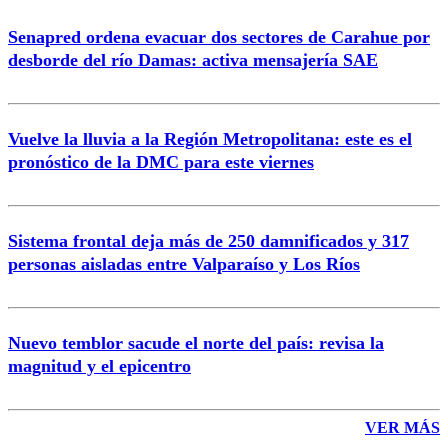
Senapred ordena evacuar dos sectores de Carahue por
desborde del río Damas: activa mensajería SAE
Vuelve la lluvia a la Región Metropolitana: este es el
pronóstico de la DMC para este viernes
Sistema frontal deja más de 250 damnificados y 317
personas aisladas entre Valparaíso y Los Ríos
Nuevo temblor sacude el norte del país: revisa la
magnitud y el epicentro
VER MÁS