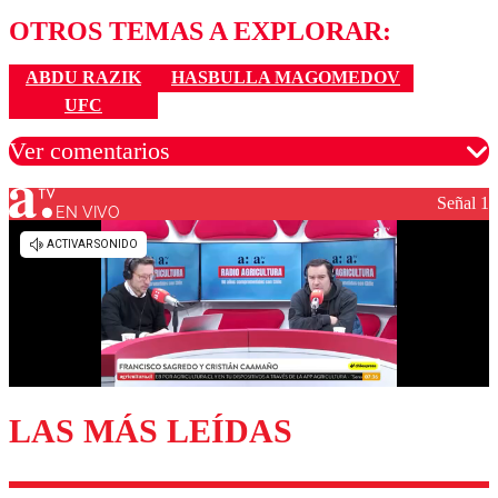
OTROS TEMAS A EXPLORAR:
ABDU RAZIK
HASBULLA MAGOMEDOV
UFC
Ver comentarios
Señal 1
EN VIVO
Los comentarios son moderados para garantizar un
diálogo respetuoso.
Nombre
Correo
LAS MÁS LEÍDAS
Enviar comentario