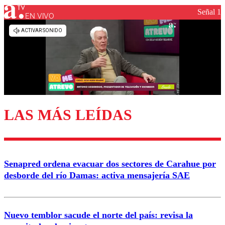
Señal 1
EN VIVO
Los comentarios son moderados para garantizar un
diálogo respetuoso.
Nombre
Correo
LAS MÁS LEÍDAS
Enviar comentario
Senapred ordena evacuar dos sectores de Carahue por
desborde del río Damas: activa mensajería SAE
Nuevo temblor sacude el norte del país: revisa la