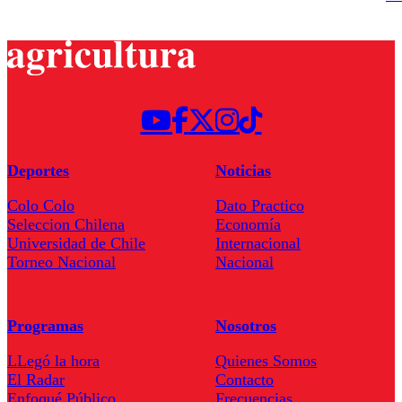
Deportes
Noticias
Colo Colo
Dato Practico
Seleccion Chilena
Economía
Universidad de Chile
Internacional
Torneo Nacional
Nacional
Programas
Nosotros
LLegó la hora
Quienes Somos
El Radar
Contacto
Enfoqué Público
Frecuencias