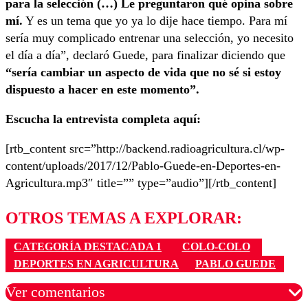
para la selección (…) Le preguntaron qué opina sobre
mí.
Y es un tema que yo ya lo dije hace tiempo. Para mí
sería muy complicado entrenar una selección, yo necesito
el día a día”, declaró Guede, para finalizar diciendo que
“sería cambiar un aspecto de vida que no sé si estoy
dispuesto a hacer en este momento”.
Escucha la entrevista completa aquí:
[rtb_content src=”http://backend.radioagricultura.cl/wp-
content/uploads/2017/12/Pablo-Guede-en-Deportes-en-
Agricultura.mp3″ title=”” type=”audio”][/rtb_content]
OTROS TEMAS A EXPLORAR:
CATEGORÍA DESTACADA 1
COLO-COLO
DEPORTES EN AGRICULTURA
PABLO GUEDE
Ver comentarios