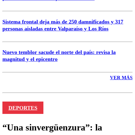
Sistema frontal deja más de 250 damnificados y 317
personas aisladas entre Valparaíso y Los Ríos
Nuevo temblor sacude el norte del país: revisa la
magnitud y el epicentro
VER MÁS
DEPORTES
“Una sinvergüenzura”: la