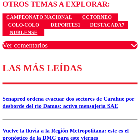
OTROS TEMAS A EXPLORAR:
CAMPEONATO NACIONAL
CCTORNEO
COLO-COLO
DEPORTES1
DESTACADA7
ÑUBLENSE
Ver comentarios
LAS MÁS LEÍDAS
Los comentarios son moderados para garantizar un
diálogo respetuoso.
Nombre
Senapred ordena evacuar dos sectores de Carahue por
Correo
desborde del río Damas: activa mensajería SAE
Vuelve la lluvia a la Región Metropolitana: este es el
pronóstico de la DMC para este viernes
Enviar comentario