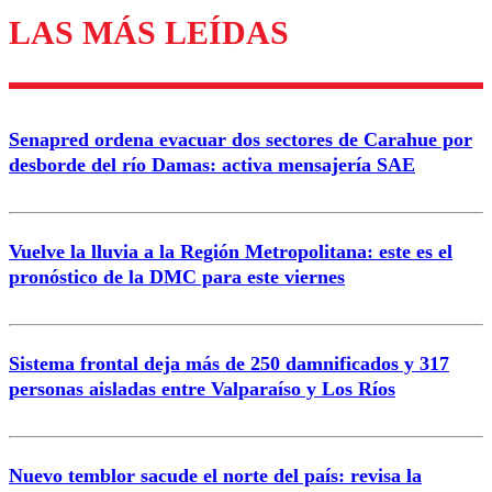
LAS MÁS LEÍDAS
Los comentarios son moderados para garantizar un
diálogo respetuoso.
Nombre
Senapred ordena evacuar dos sectores de Carahue por
Correo
desborde del río Damas: activa mensajería SAE
Vuelve la lluvia a la Región Metropolitana: este es el
pronóstico de la DMC para este viernes
Enviar comentario
Sistema frontal deja más de 250 damnificados y 317
personas aisladas entre Valparaíso y Los Ríos
Nuevo temblor sacude el norte del país: revisa la