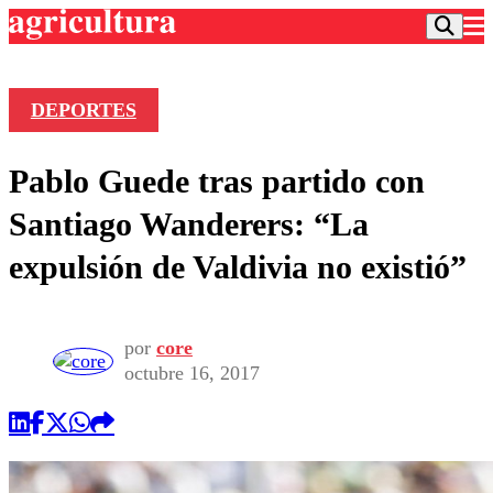
DEPORTES
Podcast
Pablo Guede tras partido con
Frecuencias
Agricultura TV
Santiago Wanderers: “La
Deportes
expulsión de Valdivia no existió”
Entretención
Colo Colo
Noticias
Motor
Vida Social
Otros Deportes
Dato Practico
por
core
Publicaciones en medios
Seleccion Chilena
Economía
octubre 16, 2017
Opinión
Torneo Internacional
Internacional
Programas
Torneo Nacional
Nacional
Comercial
Universidad Católica
Política
Universidad de Chile
Sustentabilidad