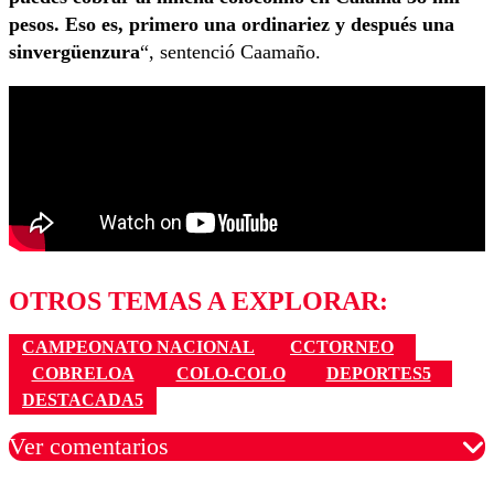
pesos. Eso es, primero una ordinariez y después una
sinvergüenzura
“, sentenció Caamaño.
OTROS TEMAS A EXPLORAR:
CAMPEONATO NACIONAL
CCTORNEO
COBRELOA
COLO-COLO
DEPORTES5
DESTACADA5
Ver comentarios