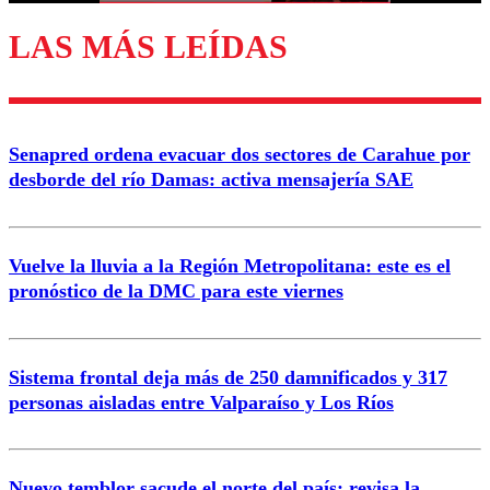
LAS MÁS LEÍDAS
Enviar comentario
Senapred ordena evacuar dos sectores de Carahue por
desborde del río Damas: activa mensajería SAE
Vuelve la lluvia a la Región Metropolitana: este es el
pronóstico de la DMC para este viernes
Sistema frontal deja más de 250 damnificados y 317
personas aisladas entre Valparaíso y Los Ríos
Nuevo temblor sacude el norte del país: revisa la