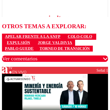
OTROS TEMAS A EXPLORAR:
APELAR FRENTE A LA ANFP
COLO-COLO
EXPULSIÓN
JORGE VALDIVIA
PABLO GUEDE
TORNEO DE TRANSICIÓN
Ver comentarios
Señal 1
EN VIVO
Los comentarios son moderados para garantizar un
diálogo respetuoso.
Nombre
Correo