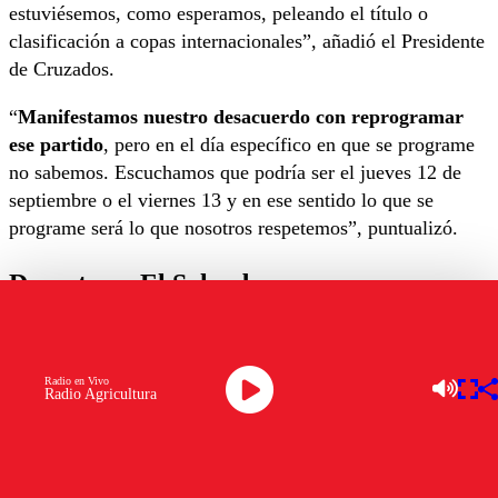
estuviésemos, como esperamos, peleando el título o
clasificación a copas internacionales”, añadió el Presidente
de Cruzados.
“
Manifestamos nuestro desacuerdo con reprogramar
ese partido
, pero en el día específico en que se programe
no sabemos. Escuchamos que podría ser el jueves 12 de
septiembre o el viernes 13 y en ese sentido lo que se
programe será lo que nosotros respetemos”, puntualizó.
Derrota en El Salvador
Tagle se refirió a la caída ante Cobresal y expresó que fue
“dolorosa,
el equipo sintió el desgaste, un poco lo que
Radio en Vivo
dijimos nosotros que podía ocurrir, de tener partido
Radio Agricultura
domingo, miércoles en El Salvador, después sábado acá
.
Cobresal fue un justo ganador, nunca es fácil ir a su
cancha, se hace más difícil el objetivo sin duda”.