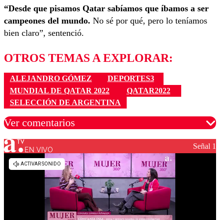
“Desde que pisamos Qatar sabíamos que íbamos a ser
campeones del mundo.
No sé por qué, pero lo teníamos
bien claro”, sentenció.
OTROS TEMAS A EXPLORAR:
ALEJANDRO GÓMEZ
DEPORTES3
MUNDIAL DE QATAR 2022
QATAR2022
SELECCIÓN DE ARGENTINA
Ver comentarios
Señal 1
EN VIVO
Los comentarios son moderados para garantizar un
diálogo respetuoso.
Nombre
Correo