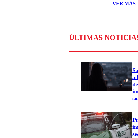
VER MÁS
ÚLTIMAS NOTICIA
Sa
ad
de
im
so
Pr
im
se