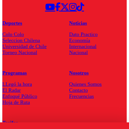
Deportes
Noticias
Colo Colo
Dato Practico
Seleccion Chilena
Economía
Universidad de Chile
Internacional
Torneo Nacional
Nacional
Programas
Nosotros
LLegó la hora
Quienes Somos
El Radar
Contacto
Enfoqué Público
Frecuencias
Hoja de Ruta
Tarifas