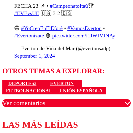
FECHA 23 📌 •
#CampeonatoItaú
🏆
#EVEvsUE
🇺🇦 3-2 🇪🇸
🔵
#YoCreoEnElEforé
•
#VamosEverton
•
#Evertonízate
🟡
pic.twitter.com/i1JWJVJNAy
— Everton de Viña del Mar (@evertonsadp)
September 1, 2024
OTROS TEMAS A EXPLORAR:
DEPORTES3
EVERTON
FUTBOLNACIONAL
UNIÓN ESPAÑOLA
Ver comentarios
LAS MÁS LEÍDAS
Los comentarios son moderados para garantizar un
diálogo respetuoso.