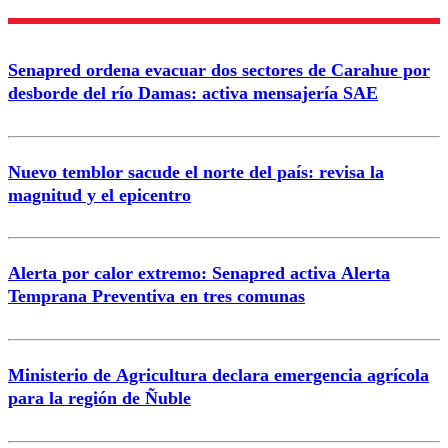
Nombre
Senapred ordena evacuar dos sectores de Carahue por
Correo
desborde del río Damas: activa mensajería SAE
Nuevo temblor sacude el norte del país: revisa la
magnitud y el epicentro
Enviar comentario
Alerta por calor extremo: Senapred activa Alerta
Temprana Preventiva en tres comunas
Ministerio de Agricultura declara emergencia agrícola
para la región de Ñuble