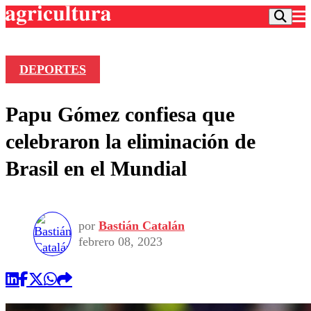
DEPORTES
Podcast
Papu Gómez confiesa que
Frecuencias
Agricultura TV
celebraron la eliminación de
Deportes
Brasil en el Mundial
Entretención
Colo Colo
Noticias
Motor
Vida Social
Otros Deportes
Dato Practico
Publicaciones en medios
por
Bastián Catalán
Seleccion Chilena
Economía
Opinión
febrero 08, 2023
Torneo Internacional
Internacional
Programas
Torneo Nacional
Nacional
Comercial
Universidad Católica
Política
Universidad de Chile
Sustentabilidad