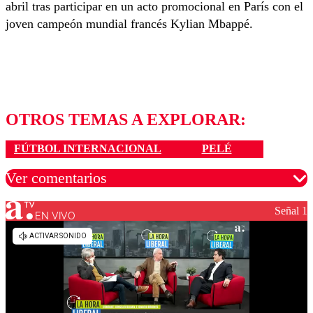
abril tras participar en un acto promocional en París con el
joven campeón mundial francés Kylian Mbappé.
OTROS TEMAS A EXPLORAR:
FÚTBOL INTERNACIONAL
PELÉ
Ver comentarios
Señal 1
EN VIVO
Los comentarios son moderados para garantizar un
diálogo respetuoso.
Nombre
Correo