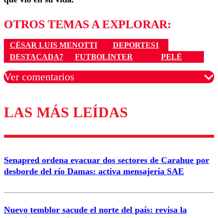
OTROS TEMAS A EXPLORAR:
CÉSAR LUIS MENOTTI
DEPORTES1
DESTACADA7
FUTBOLINTER
PELÉ
Ver comentarios
LAS MÁS LEÍDAS
Los comentarios son moderados para garantizar un
diálogo respetuoso.
Nombre
Senapred ordena evacuar dos sectores de Carahue por
Correo
desborde del río Damas: activa mensajería SAE
Nuevo temblor sacude el norte del país: revisa la