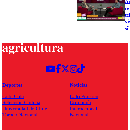
An
re
te
vi
si
Deportes
Noticias
Colo Colo
Dato Practico
Seleccion Chilena
Economía
Universidad de Chile
Internacional
Torneo Nacional
Nacional