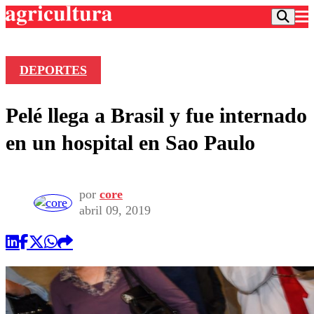
DEPORTES
Podcast
Pelé llega a Brasil y fue internado
Frecuencias
Agricultura TV
en un hospital en Sao Paulo
Deportes
Entretención
Colo Colo
Noticias
por
core
Motor
Vida Social
abril 09, 2019
Otros Deportes
Dato Practico
Publicaciones en medios
Seleccion Chilena
Economía
Opinión
Torneo Internacional
Internacional
Programas
Torneo Nacional
Nacional
Comercial
Universidad Católica
Política
Universidad de Chile
Sustentabilidad