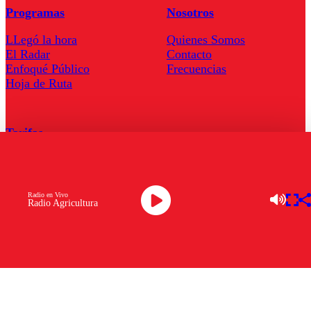
Programas
Nosotros
LLegó la hora
Quienes Somos
El Radar
Contacto
Enfoqué Público
Frecuencias
Hoja de Ruta
Tarifas
Comercial
Tarifas Servel Radio
Radio en Vivo
Radio Agricultura
Radio en Vivo
TV en Vivo
Descarga la APP