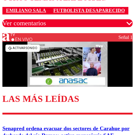
EMILIANO SALA
FUTBOLISTA DESAPARECIDO
Ver comentarios
Señal 1
EN VIVO
Los comentarios son moderados para garantizar un
diálogo respetuoso.
Nombre
Correo
LAS MÁS LEÍDAS
Enviar comentario
Senapred ordena evacuar dos sectores de Carahue por