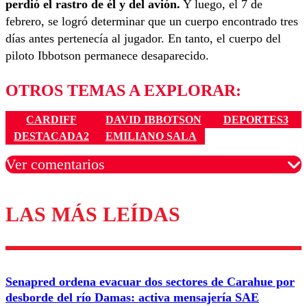
perdió el rastro de él y del avión.
Y luego, el 7 de
febrero, se logró determinar que un cuerpo encontrado tres
días antes pertenecía al jugador. En tanto, el cuerpo del
piloto Ibbotson permanece desaparecido.
OTROS TEMAS A EXPLORAR:
CARDIFF
DAVID IBBOTSON
DEPORTES3
DESTACADA2
EMILIANO SALA
Ver comentarios
LAS MÁS LEÍDAS
Los comentarios son moderados para garantizar un
diálogo respetuoso.
Nombre
Senapred ordena evacuar dos sectores de Carahue por
Correo
desborde del río Damas: activa mensajería SAE