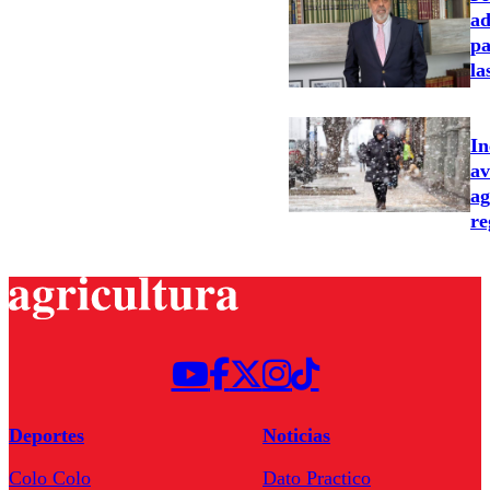
ad
pa
la
In
av
ag
re
Deportes
Noticias
Colo Colo
Dato Practico