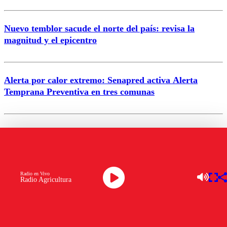
Nuevo temblor sacude el norte del país: revisa la
magnitud y el epicentro
Enviar comentario
Alerta por calor extremo: Senapred activa Alerta
Temprana Preventiva en tres comunas
Semana legislativa estará marcada por el fin de la
tramitación del proyecto de reconstrucción
VER MÁS
Radio en Vivo
Radio Agricultura
ENTRETENCIÓN