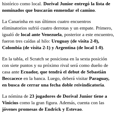
histórico como local.
Dorival Junior entregó la lista de
nominados que buscarán enmendar el camino
.
La Canarinha en sus últimos cuatro encuentros
eliminatorios sufrió cuatro derrotas y un empate. Primero,
igualó de
local ante Venezuela
, posterior a este encuentro,
fueron tres caídas al hilo:
Uruguay (de visita 2-0),
Colombia (de visita 2-1) y Argentina (de local 1-0)
.
En la tabla, el Scratch se posiciona en la sexta posición
con siete puntos y su próximo rival será como dueño de
casa ante
Ecuador, que tendrá el debut de Sebastián
Beccacece
en la banca. Luego, deberá visitar
Paraguay,
en busca de cerrar una fecha doble reivindicatoria
.
La nómina de
23 jugadores de Dorival Junior tiene a
Vinicius
como la gran figura. Además, cuenta con las
jóvenes promesas de Endrick y Estevao
.