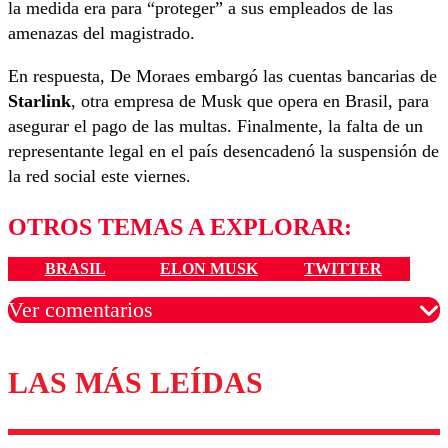
la medida era para “proteger” a sus empleados de las
amenazas del magistrado.
En respuesta, De Moraes embargó las cuentas bancarias de
Starlink
, otra empresa de Musk que opera en Brasil, para
asegurar el pago de las multas. Finalmente, la falta de un
representante legal en el país desencadenó la suspensión de
la red social este viernes.
OTROS TEMAS A EXPLORAR:
BRASIL
ELON MUSK
TWITTER
Ver comentarios
LAS MÁS LEÍDAS
Los comentarios son moderados para garantizar un
diálogo respetuoso.
Nombre