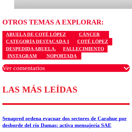
OTROS TEMAS A EXPLORAR:
ABUELA DE COTÉ LÓPEZ
CÁNCER
CATEGORÍA DESTACADA 1
COTÉ LÓPEZ
DESPEDIDA ABUELA.
FALLECIMIENTO
INSTAGRAM
NOPORTADA
Ver comentarios
LAS MÁS LEÍDAS
Los comentarios son moderados para garantizar un
diálogo respetuoso.
Nombre
Senapred ordena evacuar dos sectores de Carahue por
Correo
desborde del río Damas: activa mensajería SAE