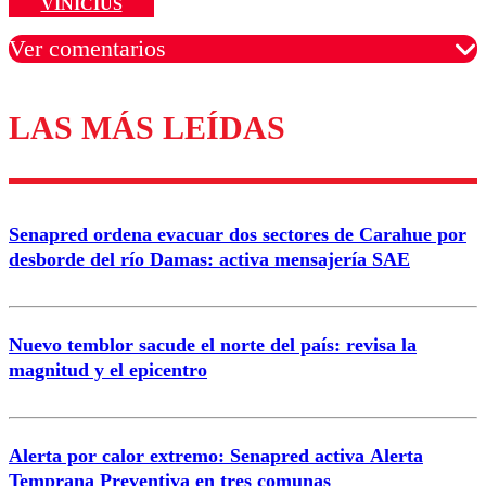
VINICIUS
Ver comentarios
LAS MÁS LEÍDAS
Los comentarios son moderados para garantizar un
diálogo respetuoso.
Nombre
Senapred ordena evacuar dos sectores de Carahue por
Correo
desborde del río Damas: activa mensajería SAE
Nuevo temblor sacude el norte del país: revisa la
magnitud y el epicentro
Enviar comentario
Alerta por calor extremo: Senapred activa Alerta
Temprana Preventiva en tres comunas