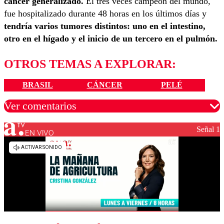
cáncer generalizado.
El tres veces campeón del mundo,
fue hospitalizado durante 48 horas en los últimos días y
tendría varios tumores distintos: uno en el intestino,
otro en el hígado y el inicio de un tercero en el pulmón.
OTROS TEMAS A EXPLORAR:
BRASIL
CÁNCER
PELÉ
Ver comentarios
Señal 1
EN VIVO
Los comentarios son moderados para garantizar un
diálogo respetuoso.
Nombre
Correo