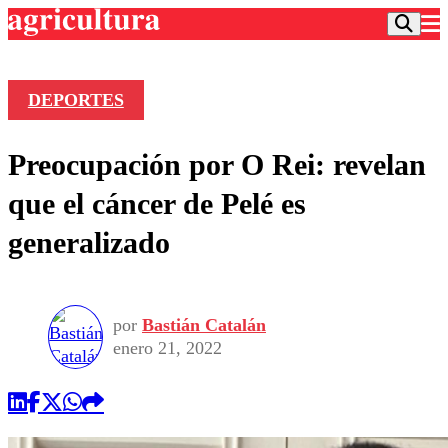
DEPORTES
Podcast
Preocupación por O Rei: revelan
Frecuencias
Agricultura TV
que el cáncer de Pelé es
Deportes
generalizado
Entretención
Colo Colo
Noticias
Motor
Vida Social
Otros Deportes
Dato Practico
Publicaciones en medios
por
Bastián Catalán
Seleccion Chilena
Economía
Opinión
enero 21, 2022
Torneo Internacional
Internacional
Programas
Torneo Nacional
Nacional
Comercial
Universidad Católica
Política
Universidad de Chile
Sustentabilidad