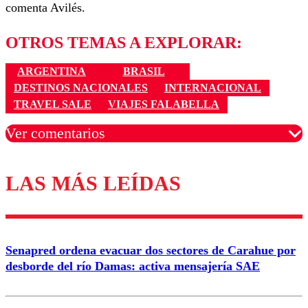
comenta Avilés.
OTROS TEMAS A EXPLORAR:
ARGENTINA
BRASIL
DESTINOS NACIONALES
INTERNACIONAL
TRAVEL SALE
VIAJES FALABELLA
Ver comentarios
LAS MÁS LEÍDAS
Los comentarios son moderados para garantizar un
diálogo respetuoso.
Nombre
Senapred ordena evacuar dos sectores de Carahue por
Correo
desborde del río Damas: activa mensajería SAE