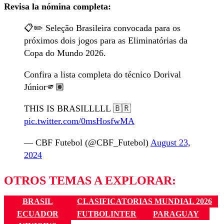
Revisa la nómina completa:
📋✏️ Seleção Brasileira convocada para os
próximos dois jogos para as Eliminatórias da
Copa do Mundo 2026.
Confira a lista completa do técnico Dorival
Júnior🫵🏽
THIS IS BRASILLLLL 🇧🇷
pic.twitter.com/0msHosfwMA
— CBF Futebol (@CBF_Futebol)
August 23,
2024
OTROS TEMAS A EXPLORAR:
BRASIL
CLASIFICATORIAS MUNDIAL 2026
ECUADOR
FUTBOLINTER
PARAGUAY