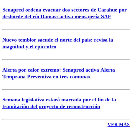
Senapred ordena evacuar dos sectores de Carahue por
Correo
desborde del río Damas: activa mensajería SAE
Nuevo temblor sacude el norte del país: revisa la
magnitud y el epicentro
Enviar comentario
Alerta por calor extremo: Senapred activa Alerta
Temprana Preventiva en tres comunas
Semana legislativa estará marcada por el fin de la
tramitación del proyecto de reconstrucción
VER MÁS