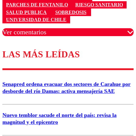
PARCHES DE FENTANILO
RIESGO SANITARIO
SALUD PUBLICA
SOBREDOSIS
UNIVERSIDAD DE CHILE
Ver comentarios
LAS MÁS LEÍDAS
Los comentarios son moderados para garantizar un
diálogo respetuoso.
Nombre
Senapred ordena evacuar dos sectores de Carahue por
Correo
desborde del río Damas: activa mensajería SAE
Nuevo temblor sacude el norte del país: revisa la
magnitud y el epicentro
Enviar comentario