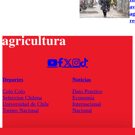
av
ag
re
Deportes
Noticias
Colo Colo
Dato Practico
Seleccion Chilena
Economía
Universidad de Chile
Internacional
Torneo Nacional
Nacional
Programas
Nosotros