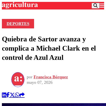
DEPORTES
Podcast
Quiebra de Sartor avanza y
Frecuencias
Agricultura TV
complica a Michael Clark en el
Deportes
control de Azul Azul
Entretención
Colo Colo
Noticias
Motor
Vida Social
Otros Deportes
Dato Practico
Publicaciones en medios
por
Francisca Bórquez
Seleccion Chilena
Economía
Opinión
mayo 07, 2026
Torneo Internacional
Internacional
Programas
Torneo Nacional
Nacional
Comercial
Universidad Católica
Política
Universidad de Chile
Sustentabilidad