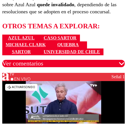
sobre Azul Azul
quede invalidado
, dependiendo de las
resoluciones que se adopten en el proceso concursal.
OTROS TEMAS A EXPLORAR:
AZUL AZUL
CASO SARTOR
MICHAEL CLARK
QUIEBRA
SARTOR
UNIVERSIDAD DE CHILE
Ver comentarios
Señal 1
EN VIVO
Los comentarios son moderados para garantizar un
diálogo respetuoso.
Nombre
Correo