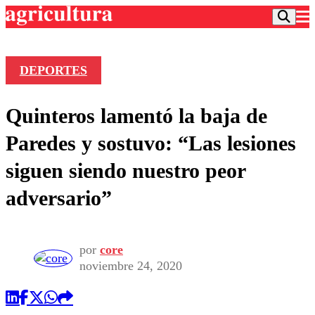
DEPORTES
Podcast
Quinteros lamentó la baja de
Frecuencias
Agricultura TV
Paredes y sostuvo: “Las lesiones
Deportes
siguen siendo nuestro peor
Entretención
Colo Colo
Noticias
adversario”
Motor
Vida Social
Otros Deportes
Dato Practico
Publicaciones en medios
Seleccion Chilena
Economía
Opinión
Torneo Internacional
Internacional
por
core
Programas
noviembre 24, 2020
Torneo Nacional
Nacional
Comercial
Universidad Católica
Política
Universidad de Chile
Sustentabilidad