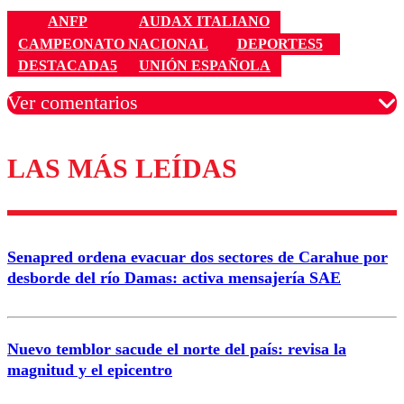
ANFP
AUDAX ITALIANO
CAMPEONATO NACIONAL
DEPORTES5
DESTACADA5
UNIÓN ESPAÑOLA
Ver comentarios
LAS MÁS LEÍDAS
Los comentarios son moderados para garantizar un
diálogo respetuoso.
Nombre
Senapred ordena evacuar dos sectores de Carahue por
Correo
desborde del río Damas: activa mensajería SAE
Nuevo temblor sacude el norte del país: revisa la
magnitud y el epicentro
Enviar comentario