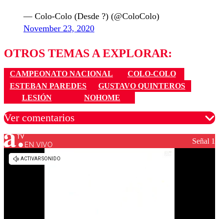
— Colo-Colo (Desde ?) (@ColoColo)
November 23, 2020
OTROS TEMAS A EXPLORAR:
CAMPEONATO NACIONAL
COLO-COLO
ESTEBAN PAREDES
GUSTAVO QUINTEROS
LESIÓN
NOHOME
Ver comentarios
Señal 1
EN VIVO
Los comentarios son moderados para garantizar un
diálogo respetuoso.
Nombre
Correo