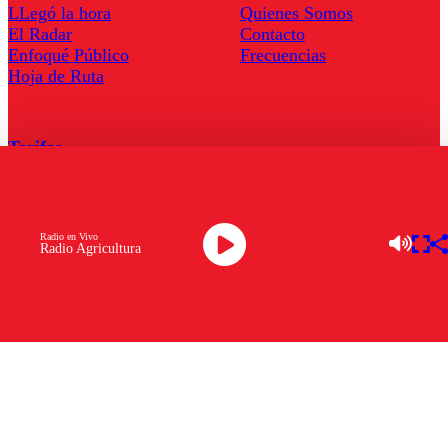
LLegó la hora
Quienes Somos
El Radar
Contacto
Enfoqué Público
Frecuencias
Hoja de Ruta
Tarifas
Comercial
Tarifas Servel Radio
Radio en Vivo
Radio Agricultura
Radio en Vivo
TV en Vivo
Descarga la APP