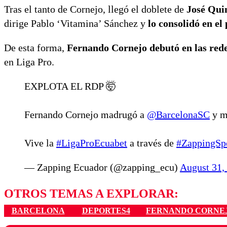
Tras el tanto de Cornejo, llegó el doblete de
José Qui
dirige Pablo ‘Vitamina’ Sánchez y
lo consolidó en el
De esta forma,
Fernando Cornejo debutó en las redes
en Liga Pro.
EXPLOTA EL RDP 🤯
Fernando Cornejo madrugó a
@BarcelonaSC
y m
Vive la
#LigaProEcuabet
a través de
#ZappingSp
— Zapping Ecuador (@zapping_ecu)
August 31,
OTROS TEMAS A EXPLORAR:
BARCELONA
DEPORTES4
FERNANDO CORNE