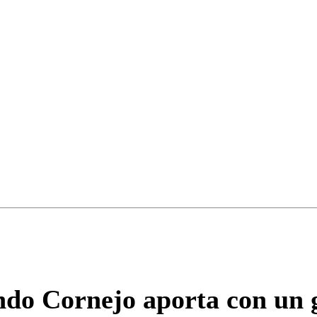
ados para garantizar un diálogo respetuoso.
Correo
Enviar c
do Cornejo aporta con un g