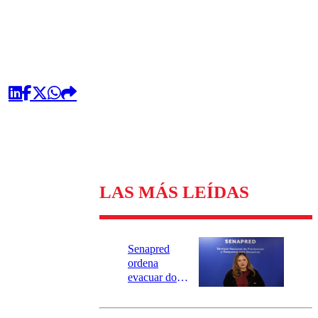
LAS MÁS LEÍDAS
Senapred
ordena
evacuar dos
sectores de
Carahue por