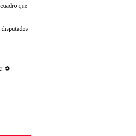
 cuadro que
s disputados
! ⚽️