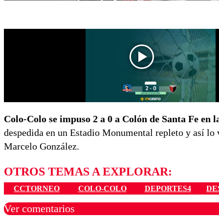
Colo-Colo se impuso 2 a 0 a Colón de Santa Fe en l
despedida en un Estadio Monumental repleto y así lo 
Marcelo González.
OTROS TEMAS A EXPLORAR:
CCTORNEO
COLO-COLO
DEPORTES4
DE
Ver comentarios