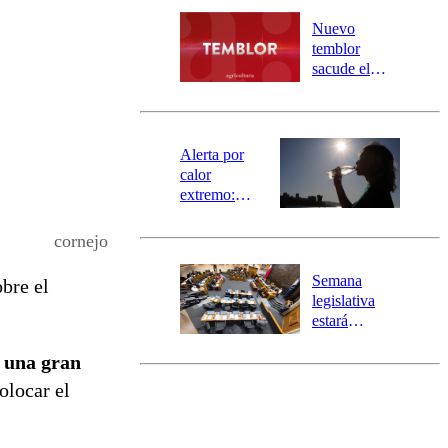
desborde del
río Damas:
Nuevo
activa
temblor
mensajería
sacude el
SAE
norte del país:
revisa la
magnitud y el
epicentro
Alerta por
calor
extremo:
Senapred
activa Alerta
cornejo
Temprana
Preventiva en
Semana
bre el
tres comunas
legislativa
estará
marcada por
e una gran
el fin de la
tramitación
olocar el
del proyecto
de
reconstrucción