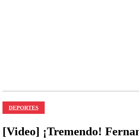
Los comentarios son moder
Nombre
DEPORTES
[Video] ¡Tremendo! Fernan