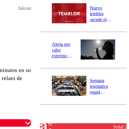
desborde del
río Damas:
falcon
Nuevo
activa
temblor
mensajería
sacude el
SAE
norte del país:
revisa la
magnitud y el
epicentro
Alerta por
calor
extremo:
Senapred
activa Alerta
minutos en su
Temprana
 relato de
Preventiva en
Semana
tres comunas
legislativa
estará
marcada por
el fin de la
tramitación
del proyecto
de
reconstrucción
Señal 2