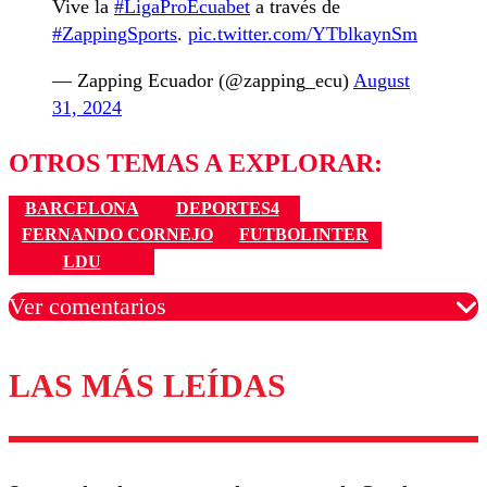
Vive la
#LigaProEcuabet
a través de
#ZappingSports
.
pic.twitter.com/YTblkaynSm
— Zapping Ecuador (@zapping_ecu)
August
31, 2024
OTROS TEMAS A EXPLORAR:
BARCELONA
DEPORTES4
FERNANDO CORNEJO
FUTBOLINTER
LDU
Ver comentarios
LAS MÁS LEÍDAS
Los comentarios son moderados para garantizar un
diálogo respetuoso.
Nombre