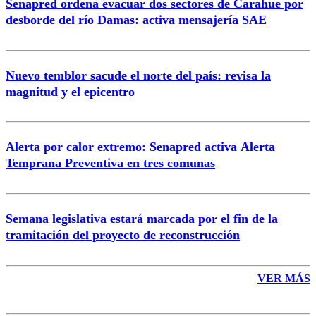
Senapred ordena evacuar dos sectores de Carahue por
Correo
desborde del río Damas: activa mensajería SAE
Nuevo temblor sacude el norte del país: revisa la
magnitud y el epicentro
Enviar comentario
Alerta por calor extremo: Senapred activa Alerta
Temprana Preventiva en tres comunas
Semana legislativa estará marcada por el fin de la
tramitación del proyecto de reconstrucción
VER MÁS