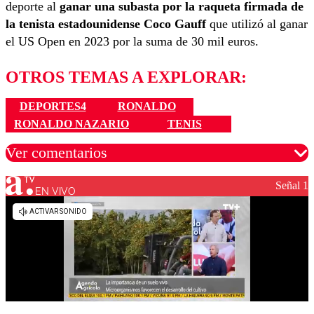
deporte al
ganar una subasta por la raqueta firmada de
la tenista estadounidense Coco Gauff
que utilizó al ganar
el US Open en 2023 por la suma de 30 mil euros.
OTROS TEMAS A EXPLORAR:
DEPORTES4
RONALDO
RONALDO NAZARIO
TENIS
Ver comentarios
Señal 1
EN VIVO
Los comentarios son moderados para garantizar un
diálogo respetuoso.
Nombre
Correo