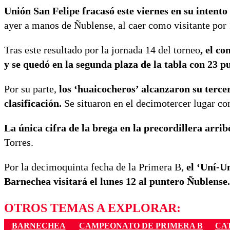
Unión San Felipe fracasó este viernes en su intent
ayer a manos de Ñublense, al caer como visitante por
Tras este resultado por la jornada 14 del torneo
, el c
y se quedó en la segunda plaza de la tabla con 23 p
Por su parte,
los ‘huaicocheros’ alcanzaron su tercer
clasificación.
Se situaron en el decimotercer lugar co
La única cifra de la brega en la precordillera arrib
Torres.
Por la decimoquinta fecha de la Primera B,
el ‘Uní-U
Barnechea visitará el lunes 12 al puntero Ñublense.
OTROS TEMAS A EXPLORAR:
BARNECHEA
CAMPEONATO DE PRIMERA B
CA