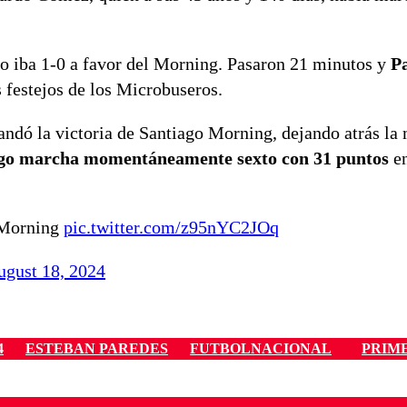
ro iba 1-0 a favor del Morning. Pasaron 21 minutos y
Pa
 festejos de los Microbuseros.
ndó la victoria de Santiago Morning, dejando atrás la 
go marcha momentáneamente sexto con 31 puntos
en
o Morning
pic.twitter.com/z95nYC2JOq
ugust 18, 2024
4
ESTEBAN PAREDES
FUTBOLNACIONAL
PRIM