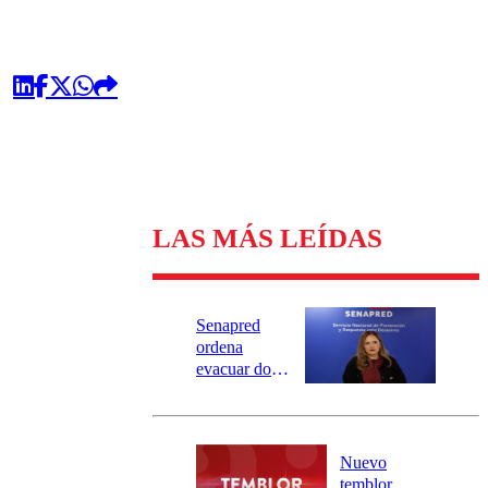
LAS MÁS LEÍDAS
Senapred
ordena
evacuar dos
sectores de
Carahue por
desborde del
río Damas:
Nuevo
activa
temblor