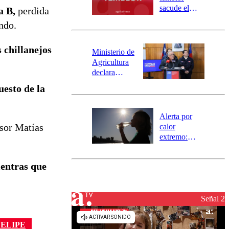
mensajería
sacude el
a B,
perdida
SAE
norte del país:
ndo.
revisa la
magnitud y el
 chillanejos
epicentro
Ministerio de
Agricultura
declara
emergencia
uesto de la
agrícola para
la región de
Ñuble
Alerta por
sor Matías
calor
extremo:
Senapred
activa Alerta
ientras que
Temprana
Preventiva en
tres comunas
Señal 2
FELIPE