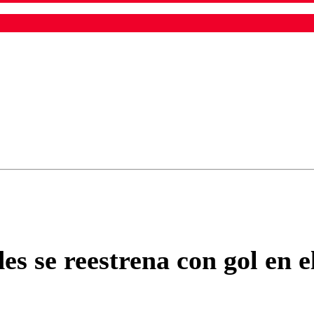
ados para garantizar un diálogo respetuoso.
Correo
Enviar c
s se reestrena con gol en e