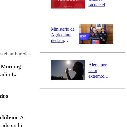
mensajería
sacude el
SAE
norte del país:
revisa la
magnitud y el
epicentro
Ministerio de
Agricultura
declara
emergencia
agrícola para
steban Paredes
la región de
Ñuble
Alerta por
o Morning
calor
tadio La
extremo:
Senapred
activa Alerta
Temprana
adro
Preventiva en
tres comunas
 chileno
. A
cado en la