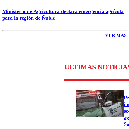
Ministerio de Agricultura declara emergencia agrícola
para la región de Ñuble
VER MÁS
ÚLTIMAS NOTICIA
Pr
im
se
ag
Sa