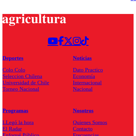
Deportes
Noticias
Colo Colo
Dato Practico
Seleccion Chilena
Economía
Universidad de Chile
Internacional
Torneo Nacional
Nacional
Programas
Nosotros
LLegó la hora
Quienes Somos
El Radar
Contacto
Enfoqué Público
Frecuencias