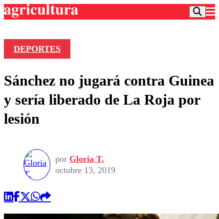
DEPORTES
Podcast
Sánchez no jugará contra Guinea
Frecuencias
Agricultura TV
y sería liberado de La Roja por
Deportes
lesión
Entretención
Colo Colo
Noticias
Motor
Vida Social
Otros Deportes
Dato Practico
Publicaciones en medios
por
Gloria T.
Seleccion Chilena
Economía
Opinión
octubre 13, 2019
Torneo Internacional
Internacional
Programas
Torneo Nacional
Nacional
Comercial
Universidad Católica
Política
Universidad de Chile
Sustentabilidad