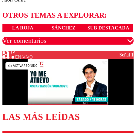
OTROS TEMAS A EXPLORAR:
LA ROJA
SÁNCHEZ
SUB DESTACADA
Ver comentarios
Señal 1
EN VIVO
Los comentarios son moderados para garantizar un
diálogo respetuoso.
Nombre
Correo
LAS MÁS LEÍDAS
Enviar comentario