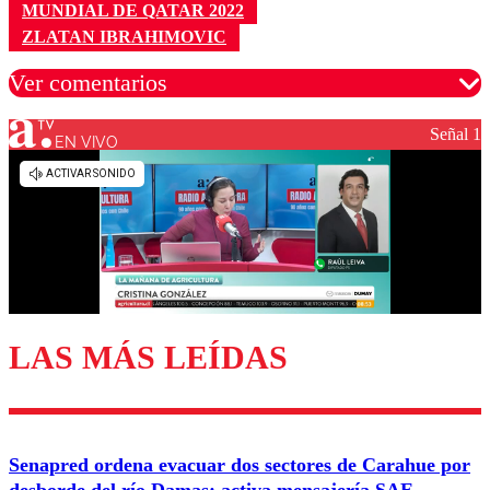
MUNDIAL DE QATAR 2022
ZLATAN IBRAHIMOVIC
Ver comentarios
Señal 1
EN VIVO
Los comentarios son moderados para garantizar un
diálogo respetuoso.
Nombre
Correo
LAS MÁS LEÍDAS
Enviar comentario
Senapred ordena evacuar dos sectores de Carahue por