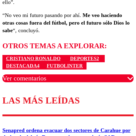
ello”.
“No veo mi futuro pasando por ahí.
Me veo haciendo
otras cosas fuera del fútbol, pero el futuro sólo Dios lo
sabe
“, concluyó.
OTROS TEMAS A EXPLORAR:
CRISTIANO RONALDO
DEPORTES2
DESTACADA4
FUTBOLINTER
Ver comentarios
LAS MÁS LEÍDAS
Los comentarios son moderados para garantizar un
diálogo respetuoso.
Nombre
Senapred ordena evacuar dos sectores de Carahue por
Correo