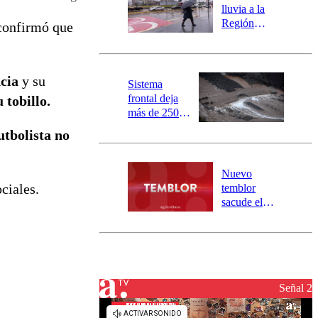
activa
lluvia a la
mensajería
Región
 confirmó que
SAE
Metropolitana:
este es el
pronóstico de
cia
y su
la DMC para
Sistema
este viernes
frontal deja
 tobillo.
más de 250
damnificados
utbolista no
y 317
personas
aisladas entre
Nuevo
Valparaíso y
ociales.
temblor
Los Ríos
sacude el
norte del país:
revisa la
magnitud y el
epicentro
Señal 2