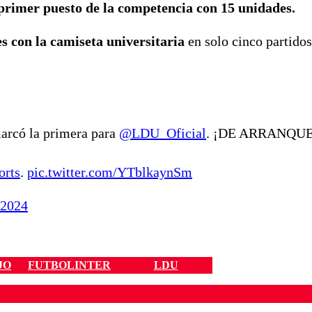
 primer puesto de la competencia con 15 unidades.
 con la camiseta universitaria
en solo cinco partido
arcó la primera para
@LDU_Oficial
. ¡DE ARRANQUE
orts
.
pic.twitter.com/YTblkaynSm
 2024
JO
FUTBOLINTER
LDU