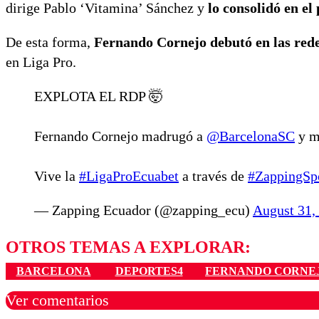
dirige Pablo ‘Vitamina’ Sánchez y
lo consolidó en el
De esta forma,
Fernando Cornejo debutó en las redes
en Liga Pro.
EXPLOTA EL RDP 🤯
Fernando Cornejo madrugó a
@BarcelonaSC
y m
Vive la
#LigaProEcuabet
a través de
#ZappingSp
— Zapping Ecuador (@zapping_ecu)
August 31,
OTROS TEMAS A EXPLORAR:
BARCELONA
DEPORTES4
FERNANDO CORNE
Ver comentarios