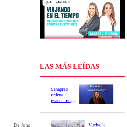
Universidad Católica
Política
Universidad de Chile
Sustentabilidad
LAS MÁS LEÍDAS
Senapred
ordena
evacuar dos
sectores de
Carahue por
desborde del
río Damas:
De Jong
Vuelve la