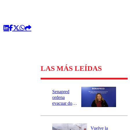
LAS MÁS LEÍDAS
Senapred
ordena
evacuar dos
sectores de
Carahue por
desborde del
río Damas:
Vuelve la