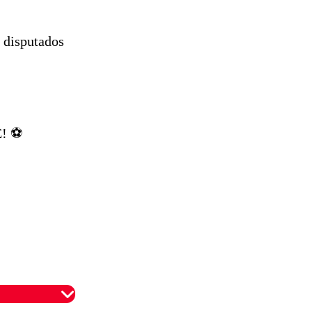
s disputados
! ⚽️