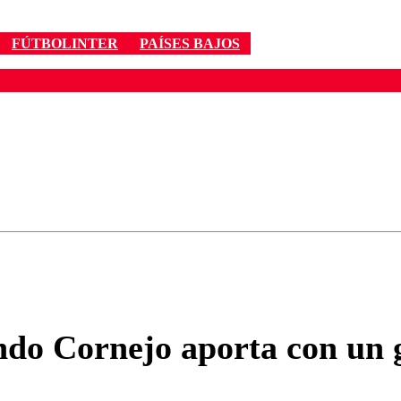
FÚTBOLINTER
PAÍSES BAJOS
ados para garantizar un diálogo respetuoso.
Correo
Enviar c
do Cornejo aporta con un g