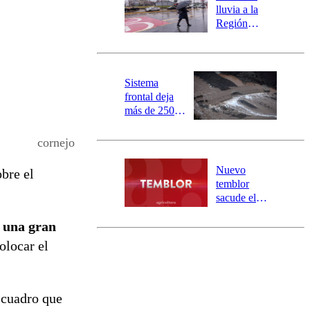
activa
lluvia a la
mensajería
Región
SAE
Metropolitana:
este es el
pronóstico de
la DMC para
Sistema
este viernes
frontal deja
más de 250
damnificados
y 317
cornejo
personas
aisladas entre
Nuevo
bre el
Valparaíso y
temblor
Los Ríos
sacude el
norte del país:
e una gran
revisa la
magnitud y el
olocar el
epicentro
 cuadro que