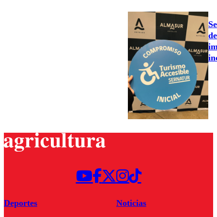
Se
de
im
in
Deportes
Noticias