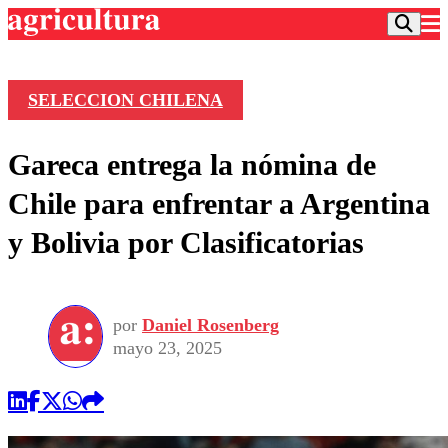
SELECCION CHILENA
Podcast
Gareca entrega la nómina de
Frecuencias
Agricultura TV
Chile para enfrentar a Argentina
Deportes
y Bolivia por Clasificatorias
Entretención
Colo Colo
Noticias
Motor
Vida Social
Otros Deportes
Dato Practico
Publicaciones en medios
por
Daniel Rosenberg
Seleccion Chilena
Economía
Opinión
mayo 23, 2025
Torneo Internacional
Internacional
Programas
Torneo Nacional
Nacional
Comercial
Universidad Católica
Política
Universidad de Chile
Sustentabilidad