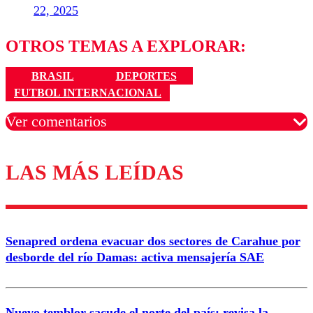
22, 2025
OTROS TEMAS A EXPLORAR:
BRASIL
DEPORTES
FUTBOL INTERNACIONAL
Ver comentarios
LAS MÁS LEÍDAS
Los comentarios son moderados para garantizar un
diálogo respetuoso.
Nombre
Senapred ordena evacuar dos sectores de Carahue por
Correo
desborde del río Damas: activa mensajería SAE
Nuevo temblor sacude el norte del país: revisa la