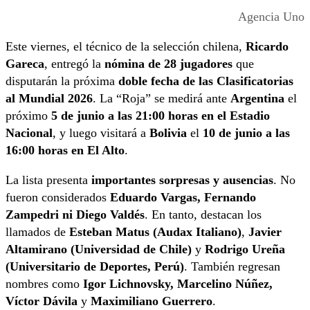
Agencia Uno
Este viernes, el técnico de la selección chilena,
Ricardo
Gareca
, entregó la
nómina de 28 jugadores
que
disputarán la próxima
doble fecha de las Clasificatorias
al Mundial 2026
. La “Roja” se medirá ante
Argentina
el
próximo
5 de junio a las 21:00 horas en el Estadio
Nacional
, y luego visitará a
Bolivia
el
10 de junio a las
16:00 horas en El Alto
.
La lista presenta
importantes sorpresas y ausencias
. No
fueron considerados
Eduardo Vargas, Fernando
Zampedri ni Diego Valdés
. En tanto, destacan los
llamados de
Esteban Matus (Audax Italiano)
,
Javier
Altamirano (Universidad de Chile)
y
Rodrigo Ureña
(Universitario de Deportes, Perú)
. También regresan
nombres como
Igor Lichnovsky, Marcelino Núñez,
Víctor Dávila
y
Maximiliano Guerrero
.