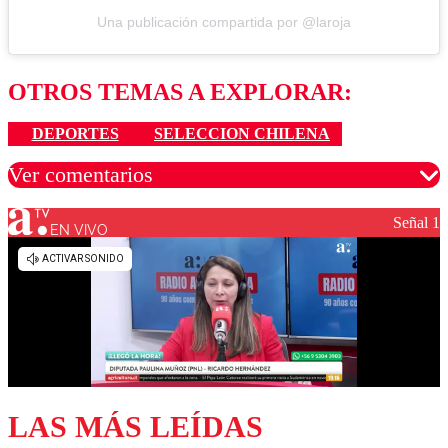
Una publicación compartida por @laroja
OTROS TEMAS A EXPLORAR:
DEPORTES
SELECCION CHILENA
Ver comentarios
Señal 1
EN VIVO
Los comentarios son moderados para garantizar un
diálogo respetuoso.
Nombre
Correo
LAS MÁS LEÍDAS