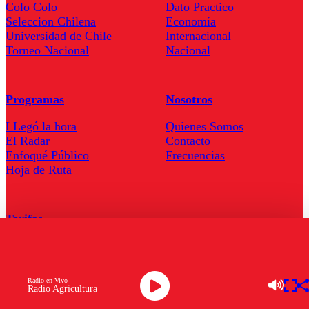
Colo Colo
Dato Practico
Seleccion Chilena
Economía
Universidad de Chile
Internacional
Torneo Nacional
Nacional
Programas
Nosotros
LLegó la hora
Quienes Somos
El Radar
Contacto
Enfoqué Público
Frecuencias
Hoja de Ruta
Tarifas
Comercial
Tarifas Servel Radio
Radio en Vivo
Radio Agricultura