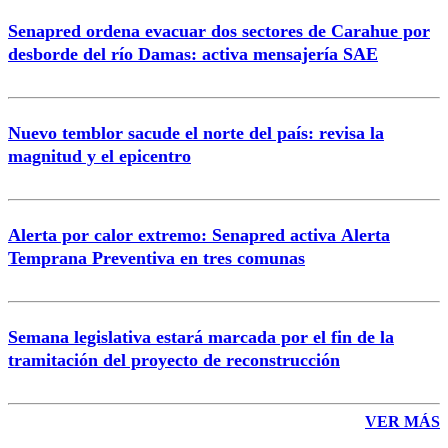
Senapred ordena evacuar dos sectores de Carahue por
Correo
desborde del río Damas: activa mensajería SAE
Nuevo temblor sacude el norte del país: revisa la
magnitud y el epicentro
Enviar comentario
Alerta por calor extremo: Senapred activa Alerta
Temprana Preventiva en tres comunas
Semana legislativa estará marcada por el fin de la
tramitación del proyecto de reconstrucción
VER MÁS