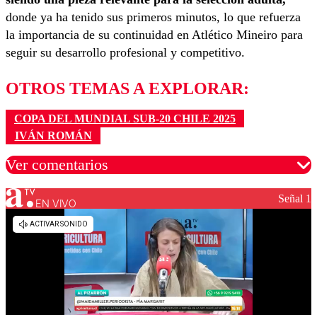
donde ya ha tenido sus primeros minutos, lo que refuerza
la importancia de su continuidad en Atlético Mineiro para
seguir su desarrollo profesional y competitivo.
OTROS TEMAS A EXPLORAR:
COPA DEL MUNDIAL SUB-20 CHILE 2025
IVÁN ROMÁN
Ver comentarios
Señal 1
EN VIVO
Los comentarios son moderados para garantizar un
diálogo respetuoso.
Nombre
Correo