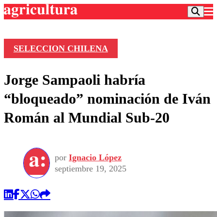
SELECCION CHILENA
Podcast
Jorge Sampaoli habría
Frecuencias
Agricultura TV
“bloqueado” nominación de Iván
Deportes
Román al Mundial Sub-20
Entretención
Colo Colo
Noticias
Motor
Vida Social
Otros Deportes
Dato Practico
Publicaciones en medios
por
Ignacio López
Seleccion Chilena
Economía
Opinión
septiembre 19, 2025
Torneo Internacional
Internacional
Programas
Torneo Nacional
Nacional
Comercial
Universidad Católica
Política
Universidad de Chile
Sustentabilidad