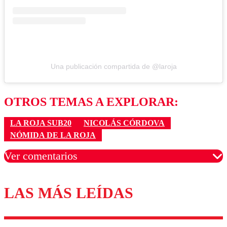
Una publicación compartida de @laroja
OTROS TEMAS A EXPLORAR:
LA ROJA SUB20
NICOLÁS CÓRDOVA
NÓMIDA DE LA ROJA
Ver comentarios
LAS MÁS LEÍDAS
Los comentarios son moderados para garantizar un
diálogo respetuoso.
Nombre