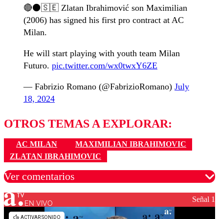
🔴⚫️🇸🇪 Zlatan Ibrahimović son Maximilian
(2006) has signed his first pro contract at AC
Milan.
He will start playing with youth team Milan
Futuro.
pic.twitter.com/wx0twxY6ZE
— Fabrizio Romano (@FabrizioRomano)
July
18, 2024
OTROS TEMAS A EXPLORAR:
AC MILAN
MAXIMILIAN IBRAHIMOVIC
ZLATAN IBRAHIMOVIC
Ver comentarios
Señal 1
EN VIVO
Los comentarios son moderados para garantizar un
diálogo respetuoso.