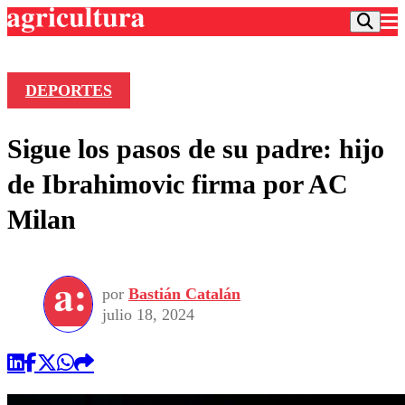
DEPORTES
Podcast
Sigue los pasos de su padre: hijo
Frecuencias
Agricultura TV
de Ibrahimovic firma por AC
Deportes
Milan
Entretención
Colo Colo
Noticias
Motor
Vida Social
Otros Deportes
Dato Practico
Publicaciones en medios
por
Bastián Catalán
Seleccion Chilena
Economía
Opinión
julio 18, 2024
Torneo Internacional
Internacional
Programas
Torneo Nacional
Nacional
Comercial
Universidad Católica
Política
Universidad de Chile
Sustentabilidad