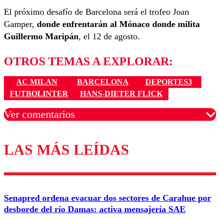
El próximo desafío de Barcelona será el trofeo Joan
Gamper,
donde enfrentarán al Mónaco donde milita
Guillermo Maripán
, el 12 de agosto.
OTROS TEMAS A EXPLORAR:
AC MILAN
BARCELONA
DEPORTES3
FUTBOLINTER
HANS-DIETER FLICK
Ver comentarios
LAS MÁS LEÍDAS
Los comentarios son moderados para garantizar un
diálogo respetuoso.
Nombre
Senapred ordena evacuar dos sectores de Carahue por
Correo
desborde del río Damas: activa mensajería SAE