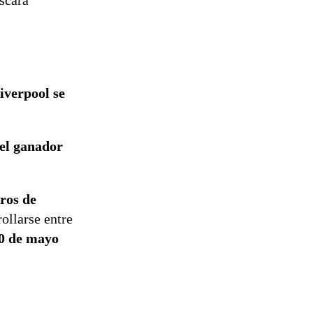
scará
iverpool se
 el ganador
ros de
ollarse entre
30 de mayo