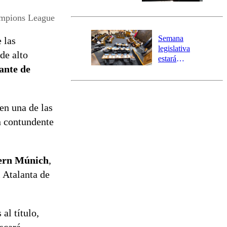
Senapred
activa Alerta
mpions League
Temprana
Preventiva en
Semana
 las
tres comunas
legislativa
de alto
estará
ante de
marcada por
el fin de la
tramitación
del proyecto
en una de las
de
reconstrucción
n contundente
yern Múnich
,
l Atalanta de
al título,