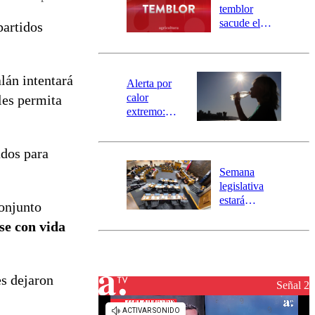
activa
temblor
mensajería
sacude el
partidos
SAE
norte del país:
revisa la
magnitud y el
alán intentará
epicentro
Alerta por
calor
les permita
extremo:
Senapred
activa Alerta
ados para
Temprana
Preventiva en
Semana
tres comunas
legislativa
estará
conjunto
marcada por
se con vida
el fin de la
tramitación
del proyecto
de
es dejaron
reconstrucción
Señal 2