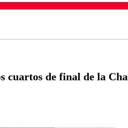
ados para garantizar un diálogo respetuoso.
Correo
Enviar c
los cuartos de final de la C