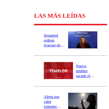
LAS MÁS LEÍDAS
Senapred
ordena
evacuar dos
sectores de
Carahue por
desborde del
río Damas:
Nuevo
activa
temblor
mensajería
sacude el
SAE
norte del país:
revisa la
magnitud y el
epicentro
Alerta por
calor
extremo: