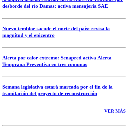
Correo
desborde del río Damas: activa mensajería SAE
Nuevo temblor sacude el norte del país: revisa la
magnitud y el epicentro
Enviar comentario
Alerta por calor extremo: Senapred activa Alerta
Temprana Preventiva en tres comunas
Semana legislativa estará marcada por el fin de la
tramitación del proyecto de reconstrucción
VER MÁS