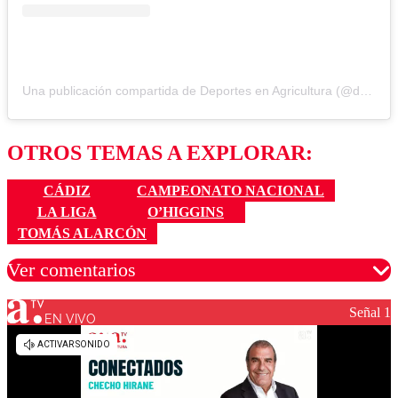
Una publicación compartida de Deportes en Agricultura (@deportesagricultura)
OTROS TEMAS A EXPLORAR:
CÁDIZ
CAMPEONATO NACIONAL
LA LIGA
O’HIGGINS
TOMÁS ALARCÓN
Ver comentarios
Señal 1
EN VIVO
Los comentarios son moderados para garantizar un
diálogo respetuoso.
Nombre