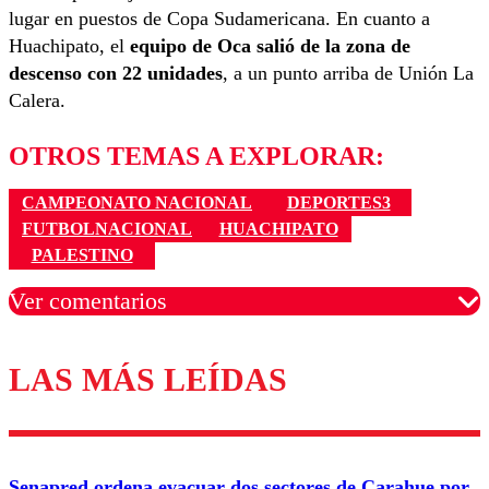
lugar en puestos de Copa Sudamericana. En cuanto a
Huachipato, el
equipo de Oca salió de la zona de
descenso con 22 unidades
, a un punto arriba de Unión La
Calera.
OTROS TEMAS A EXPLORAR:
CAMPEONATO NACIONAL
DEPORTES3
FUTBOLNACIONAL
HUACHIPATO
PALESTINO
Ver comentarios
LAS MÁS LEÍDAS
Los comentarios son moderados para garantizar un
diálogo respetuoso.
Nombre
Senapred ordena evacuar dos sectores de Carahue por