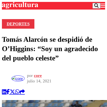
DEPORTES
Podcast
Tomás Alarcón se despidió de
Frecuencias
Agricultura TV
O’Higgins: “Soy un agradecido
Deportes
del pueblo celeste”
Entretención
Colo Colo
Noticias
Motor
Vida Social
Otros Deportes
Dato Practico
por
core
Publicaciones en medios
Seleccion Chilena
Economía
julio 14, 2021
Opinión
Torneo Internacional
Internacional
Programas
Torneo Nacional
Nacional
Comercial
Universidad Católica
Política
Universidad de Chile
Sustentabilidad