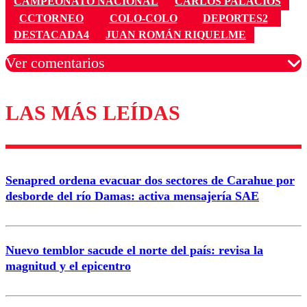
CAMPEONATO NACIONAL
CARLOS PALACIOS
CCTORNEO
COLO-COLO
DEPORTES2
DESTACADA4
JUAN ROMÁN RIQUELME
Ver comentarios
LAS MÁS LEÍDAS
Los comentarios son moderados para garantizar un
diálogo respetuoso.
Nombre
Senapred ordena evacuar dos sectores de Carahue por
Correo
desborde del río Damas: activa mensajería SAE
Nuevo temblor sacude el norte del país: revisa la
magnitud y el epicentro
Enviar comentario