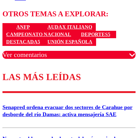
OTROS TEMAS A EXPLORAR:
ANFP
AUDAX ITALIANO
CAMPEONATO NACIONAL
DEPORTES5
DESTACADA5
UNIÓN ESPAÑOLA
Ver comentarios
LAS MÁS LEÍDAS
Los comentarios son moderados para garantizar un
diálogo respetuoso.
Nombre
Senapred ordena evacuar dos sectores de Carahue por
Correo
desborde del río Damas: activa mensajería SAE