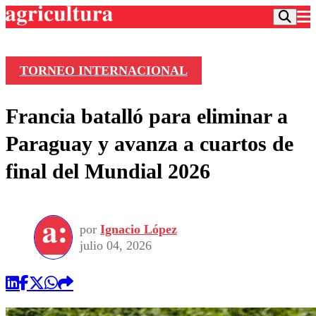
TORNEO INTERNACIONAL
Podcast
Francia batalló para eliminar a
Frecuencias
Agricultura TV
Paraguay y avanza a cuartos de
Deportes
final del Mundial 2026
Entretención
Colo Colo
Noticias
Motor
Vida Social
Otros Deportes
Dato Practico
Publicaciones en medios
por
Ignacio López
Seleccion Chilena
Economía
Opinión
julio 04, 2026
Torneo Internacional
Internacional
Programas
Torneo Nacional
Nacional
Comercial
Universidad Católica
Política
Universidad de Chile
Sustentabilidad