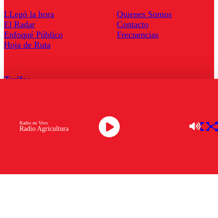
LLegó la hora
Quienes Somos
El Radar
Contacto
Enfoqué Público
Frecuencias
Hoja de Ruta
Tarifas
Comercial
Tarifas Servel Radio
Radio en Vivo
Radio Agricultura
Radio en Vivo
TV en Vivo
Descarga la APP