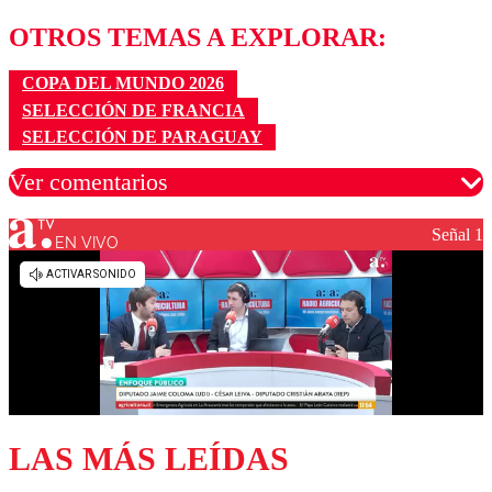
OTROS TEMAS A EXPLORAR:
COPA DEL MUNDO 2026
SELECCIÓN DE FRANCIA
SELECCIÓN DE PARAGUAY
Ver comentarios
Señal 1
EN VIVO
Los comentarios son moderados para garantizar un
diálogo respetuoso.
Nombre
Correo
LAS MÁS LEÍDAS