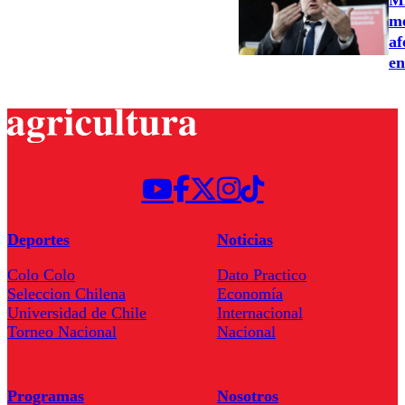
me
af
en
Deportes
Noticias
Colo Colo
Dato Practico
Seleccion Chilena
Economía
Universidad de Chile
Internacional
Torneo Nacional
Nacional
Programas
Nosotros