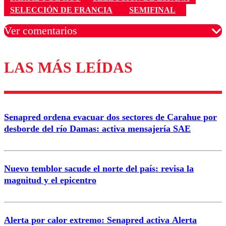
SELECCIÓN DE FRANCIA
SEMIFINAL
Ver comentarios
LAS MÁS LEÍDAS
Los comentarios son moderados para garantizar un
diálogo respetuoso.
Nombre
Senapred ordena evacuar dos sectores de Carahue por
Correo
desborde del río Damas: activa mensajería SAE
Nuevo temblor sacude el norte del país: revisa la
magnitud y el epicentro
Enviar comentario
Alerta por calor extremo: Senapred activa Alerta