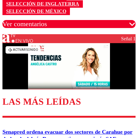
SELECCIÓN DE INGLATERRA
SELECCIÓN DE MÉXICO
Ver comentarios
Señal 1
EN VIVO
Los comentarios son moderados para garantizar un
diálogo respetuoso.
Nombre
Correo
LAS MÁS LEÍDAS
Enviar comentario
Senapred ordena evacuar dos sectores de Carahue por