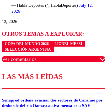
— Habla Deportes (@HablaDeportes)
July 12,
2026
12, 2026
OTROS TEMAS A EXPLORAR:
COPA DEL MUNDO 2026
LIONEL MESSI
SELECCIÓN ARGENTNA
Ver comentarios
LAS MÁS LEÍDAS
Los comentarios son moderados para garantizar un
diálogo respetuoso.
Nombre
Senapred ordena evacuar dos sectores de Carahue por
Correo
desborde del río Damas: activa mensajería SAE