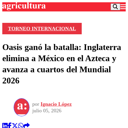
TORNEO INTERNACIONAL
Podcast
Oasis ganó la batalla: Inglaterra
Frecuencias
Agricultura TV
elimina a México en el Azteca y
Deportes
avanza a cuartos del Mundial
Entretención
Colo Colo
Noticias
2026
Motor
Vida Social
Otros Deportes
Dato Practico
Publicaciones en medios
Seleccion Chilena
Economía
Opinión
Torneo Internacional
Internacional
por
Ignacio López
Programas
Torneo Nacional
Nacional
julio 05, 2026
Comercial
Universidad Católica
Política
Universidad de Chile
Sustentabilidad