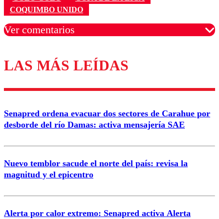
COQUIMBO UNIDO
Ver comentarios
LAS MÁS LEÍDAS
Los comentarios son moderados para garantizar un
diálogo respetuoso.
Nombre
Senapred ordena evacuar dos sectores de Carahue por
Correo
desborde del río Damas: activa mensajería SAE
Nuevo temblor sacude el norte del país: revisa la
magnitud y el epicentro
Enviar comentario
Alerta por calor extremo: Senapred activa Alerta