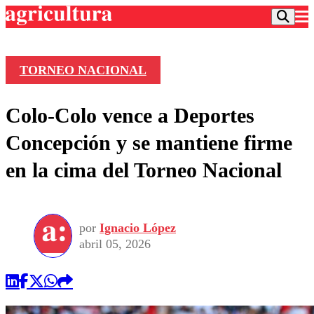
TORNEO NACIONAL
Podcast
Colo-Colo vence a Deportes
Frecuencias
Agricultura TV
Concepción y se mantiene firme
Deportes
en la cima del Torneo Nacional
Entretención
Colo Colo
Noticias
Motor
Vida Social
Otros Deportes
Dato Practico
Publicaciones en medios
por
Ignacio López
Seleccion Chilena
Economía
Opinión
abril 05, 2026
Torneo Internacional
Internacional
Programas
Torneo Nacional
Nacional
Comercial
Universidad Católica
Política
Universidad de Chile
Sustentabilidad