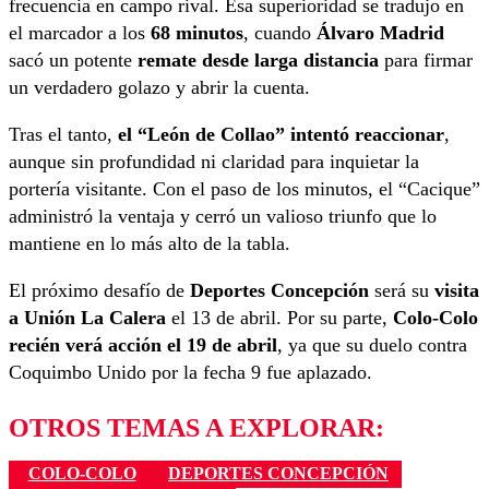
frecuencia en campo rival. Esa superioridad se tradujo en
el marcador a los
68 minutos
, cuando
Álvaro Madrid
sacó un potente
remate desde larga distancia
para firmar
un verdadero golazo y abrir la cuenta.
Tras el tanto,
el “León de Collao” intentó reaccionar
,
aunque sin profundidad ni claridad para inquietar la
portería visitante. Con el paso de los minutos, el “Cacique”
administró la ventaja y cerró un valioso triunfo que lo
mantiene en lo más alto de la tabla.
El próximo desafío de
Deportes Concepción
será su
visita
a Unión La Calera
el 13 de abril. Por su parte,
Colo-Colo
recién verá acción el 19 de abril
, ya que su duelo contra
Coquimbo Unido por la fecha 9 fue aplazado.
OTROS TEMAS A EXPLORAR:
COLO-COLO
DEPORTES CONCEPCIÓN