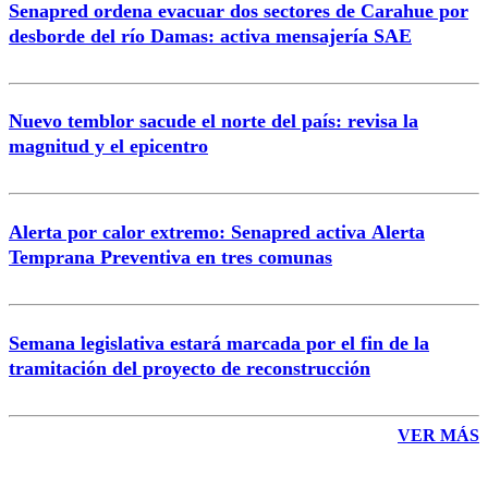
Senapred ordena evacuar dos sectores de Carahue por
Correo
desborde del río Damas: activa mensajería SAE
Nuevo temblor sacude el norte del país: revisa la
magnitud y el epicentro
Enviar comentario
Alerta por calor extremo: Senapred activa Alerta
Temprana Preventiva en tres comunas
Semana legislativa estará marcada por el fin de la
tramitación del proyecto de reconstrucción
VER MÁS