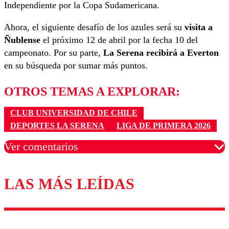
Independiente por la Copa Sudamericana.
Ahora, el siguiente desafío de los azules será su
visita a
Ñublense
el próximo 12 de abril por la fecha 10 del
campeonato. Por su parte,
La Serena recibirá a Everton
en su búsqueda por sumar más puntos.
OTROS TEMAS A EXPLORAR:
CLUB UNIVERSIDAD DE CHILE
DEPORTES LA SERENA
LIGA DE PRIMERA 2026
Ver comentarios
LAS MÁS LEÍDAS
Los comentarios son moderados para garantizar un
diálogo respetuoso.
Nombre