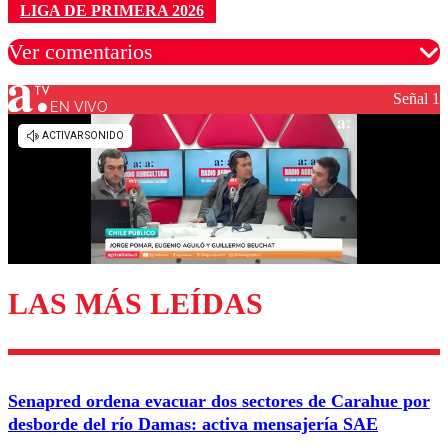
LIGA DE PRIMERA 2026
Ver comentarios
Señal 1
EN VIVO
Los comentarios son moderados para garantizar un
diálogo respetuoso.
Nombre
Correo
LAS MÁS LEÍDAS
Enviar comentario
Senapred ordena evacuar dos sectores de Carahue por
desborde del río Damas: activa mensajería SAE