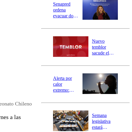
Senapred
ordena
evacuar dos
sectores de
Carahue por
desborde del
río Damas:
Nuevo
activa
temblor
mensajería
sacude el
SAE
norte del país:
revisa la
magnitud y el
epicentro
Alerta por
calor
extremo:
Senapred
activa Alerta
onato Chileno
Temprana
Preventiva en
Semana
nes a las
tres comunas
legislativa
estará