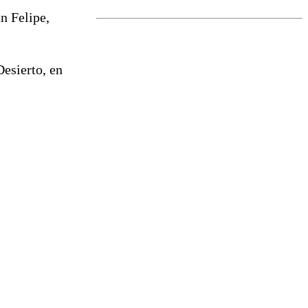
marcada por
n Felipe,
el fin de la
tramitación
del proyecto
de
Desierto, en
reconstrucción