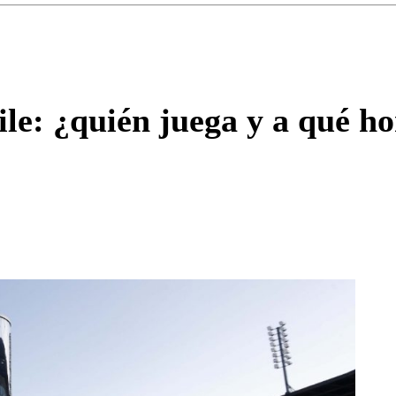
Enviar c
le: ¿quién juega y a qué h