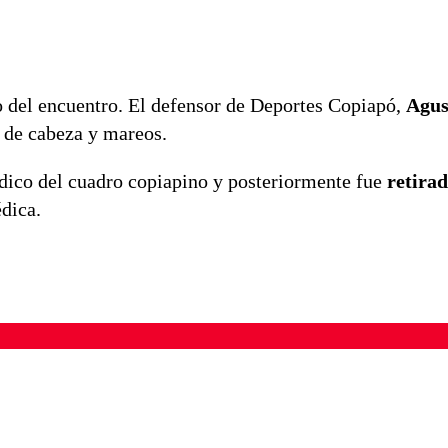
 del encuentro. El defensor de Deportes Copiapó,
Agus
r de cabeza y mareos.
édico del cuadro copiapino y posteriormente fue
retirad
dica.
ados para garantizar un diálogo respetuoso.
Correo