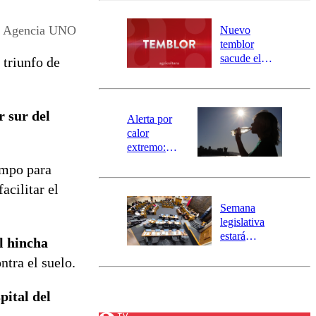
desborde del
río Damas:
Agencia UNO
Nuevo
activa
temblor
mensajería
sacude el
 triunfo de
SAE
norte del país:
revisa la
magnitud y el
r sur del
epicentro
Alerta por
calor
extremo:
Senapred
ampo para
activa Alerta
acilitar el
Temprana
Preventiva en
Semana
tres comunas
legislativa
estará
l hincha
marcada por
tra el suelo.
el fin de la
tramitación
del proyecto
pital del
de