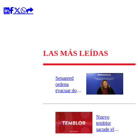
LAS MÁS LEÍDAS
Senapred
ordena
evacuar dos
sectores de
Carahue por
desborde del
río Damas:
Nuevo
activa
temblor
mensajería
sacude el
SAE
norte del país: