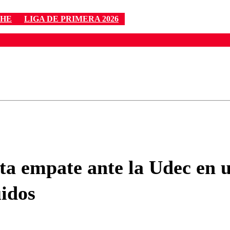
CHE
LIGA DE PRIMERA 2026
ados para garantizar un diálogo respetuoso.
Correo
Enviar c
ta empate ante la Udec en u
uidos