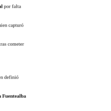
al
por falta
uien capturó
ras cometer
en definió
n Fuentealba