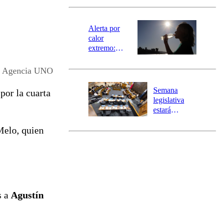
revisa la
magnitud y el
epicentro
Alerta por
calor
extremo:
Senapred
activa Alerta
Agencia UNO
Temprana
Preventiva en
Semana
por la cuarta
tres comunas
legislativa
estará
marcada por
Melo, quien
el fin de la
tramitación
del proyecto
de
reconstrucción
s a
Agustín