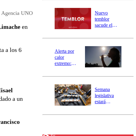
desborde del
río Damas:
Agencia UNO
Nuevo
activa
temblor
mensajería
sacude el
 Limache
en
SAE
norte del país:
revisa la
magnitud y el
ta a los 6
epicentro
Alerta por
calor
extremo:
Senapred
activa Alerta
Temprana
Preventiva en
Semana
isael
tres comunas
legislativa
adado a un
estará
marcada por
el fin de la
tramitación
ancisco
del proyecto
de