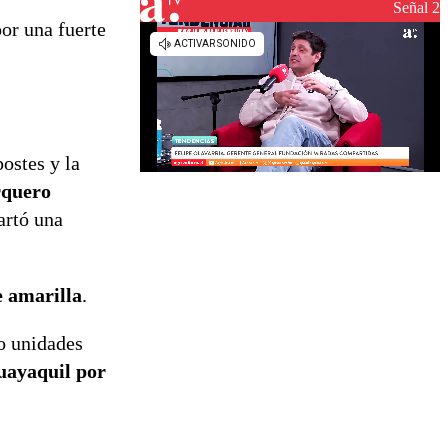
reconstrucción
Señal 2
por una fuerte
ostes y la
rquero
artó una
e amarilla
.
ro unidades
uayaquil por