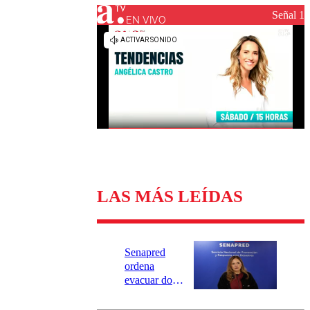
Universidad Católica
Política
Señal 1
Universidad de Chile
Sustentabilidad
EN VIVO
LAS MÁS LEÍDAS
Senapred
ordena
evacuar dos
sectores de
Carahue por