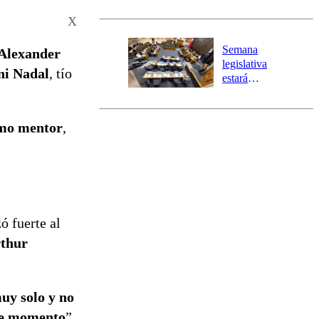
Senapred
activa Alerta
X
Temprana
Preventiva en
Semana
Alexander
tres comunas
legislativa
ni Nadal
, tío
estará
marcada por
el fin de la
tramitación
omo mentor
,
del proyecto
de
reconstrucción
ó fuerte al
rthur
uy solo y no
ste momento
”.