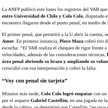
La ANFP publicó este lunes los registros del VAR que
entre Universidad de Chile y Colo Colo
, disputado 
encuentro llegaron desde el punto penal, en medio de
El primer penal, que permitió a la U abrir la cuenta, 
Amor
. En primera instancia,
Piero Maza
cobró tiro d
escucha:
“
El VAR realiza el chequeo de rigor frente a
velocidades, además de las consideraciones técnicas,
área penal abriendo su brazo y ampliando su volu
coincidió con esa interpretación y cobró la falta.
“Voy con penal sin tarjeta”
Minutos más tarde,
Colo Colo logró empatar
con un 
por el arquero
Gabriel Castellón
, en una jugada en la
desde la cabina, se determinó que Castellón
“no toca 