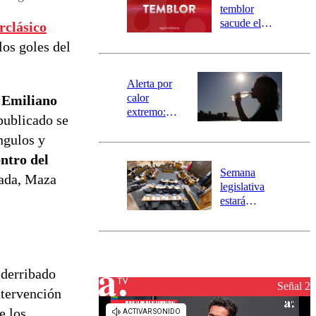
activa
temblor
mensajería
sacude el
rclásico
SAE
norte del país:
los goles del
revisa la
magnitud y el
epicentro
Alerta por
calor
n
Emiliano
extremo:
publicado se
Senapred
ngulos y
activa Alerta
Temprana
ntro del
Preventiva en
Semana
gada, Maza
tres comunas
legislativa
estará
marcada por
el fin de la
tramitación
del proyecto
de
 derribado
reconstrucción
Señal 2
intervención
e los