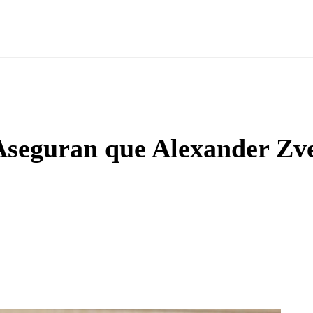
ados para garantizar un diálogo respetuoso.
Correo
Enviar c
: Aseguran que Alexander Zv