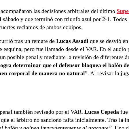
 acompañaron las decisiones arbitrales del último
Supe
el sábado y que terminó con triunfo azul por 2-1. Todos 
 fuertes reclamos de ambos equipos.
ocurrió tras un remate de
Lucas Assadi
que se desvió e
e esquina, pero fue llamado desde el VAR. En el audio 
 un posible penal y mediante la revisión de diferentes á
logra determinar que el defensor bloquea el balón de
men corporal de manera no natural
”. Al revisar la ju
penal también revisado por el VAR.
Lucas Cepeda
fue
 que el árbitro no sancionó falta inicialmente. Tras la 
el balón y golpea imprudentemente al atacante”
. Uno d