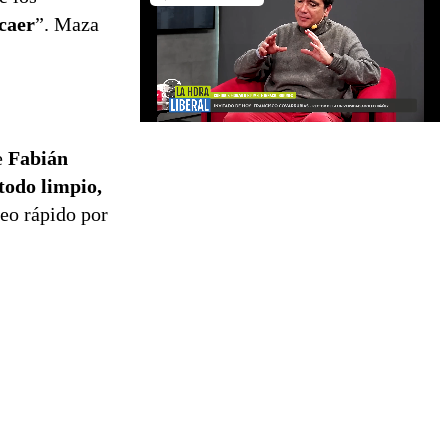
 caer
”. Maza
e
Fabián
todo limpio,
ueo rápido por