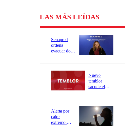
LAS MÁS LEÍDAS
Senapred
ordena
evacuar dos
sectores de
Carahue por
desborde del
río Damas:
Nuevo
activa
temblor
mensajería
sacude el
SAE
norte del país:
revisa la
magnitud y el
epicentro
Alerta por
calor
extremo: