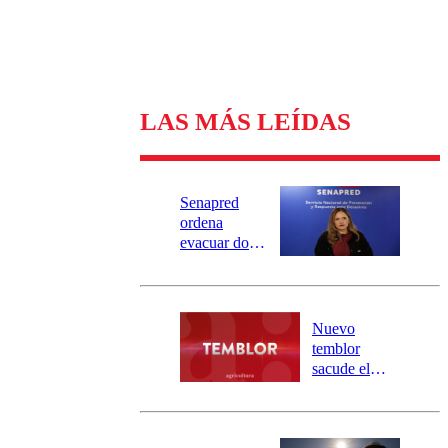
LAS MÁS LEÍDAS
Senapred
ordena
evacuar dos
sectores de
Carahue por
desborde del
río Damas:
Nuevo
activa
temblor
mensajería
sacude el
SAE
norte del país:
revisa la
magnitud y el