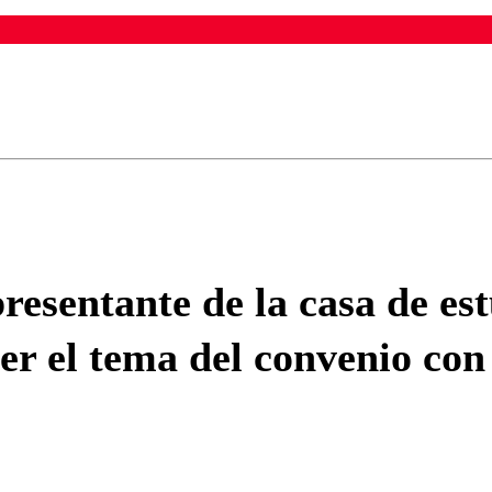
ados para garantizar un diálogo respetuoso.
Correo
Enviar c
resentante de la casa de es
er el tema del convenio con