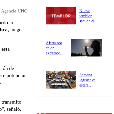
desborde del
río Damas:
Agencia UNO
Nuevo
activa
temblor
mensajería
sacude el
ordó la
SAE
norte del país:
lica,
luego
revisa la
magnitud y el
epicentro
Alerta por
calor
 esta
extremo:
Senapred
activa Alerta
ción de
Temprana
Preventiva en
re potenciar
Semana
tres comunas
legislativa
s
estará
marcada por
el fin de la
tramitación
s transmito
del proyecto
o”, señaló.
de