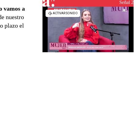
reconstrucción
Señal 2
o vamos a
de nuestro
o plazo el