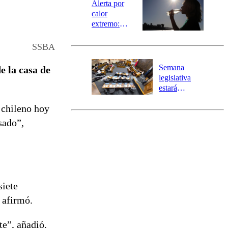
epicentro
Alerta por
calor
extremo:
Senapred
activa Alerta
SSBA
Temprana
Preventiva en
Semana
e la casa de
tres comunas
legislativa
estará
marcada por
 chileno hoy
el fin de la
tramitación
sado”,
del proyecto
de
reconstrucción
siete
, afirmó.
te”, añadió.