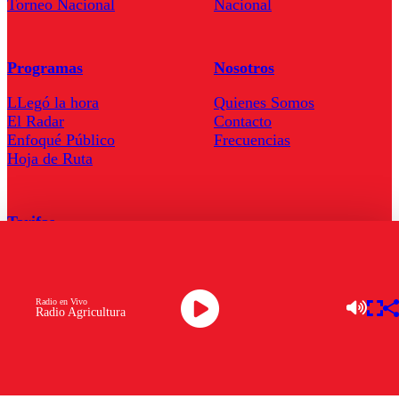
Torneo Nacional
Nacional
Programas
Nosotros
LLegó la hora
Quienes Somos
El Radar
Contacto
Enfoqué Público
Frecuencias
Hoja de Ruta
Tarifas
Comercial
Tarifas Servel Radio
Radio en Vivo
Radio Agricultura
Radio en Vivo
TV en Vivo
Descarga la APP