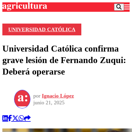
UNIVERSIDAD CATÓLICA
Podcast
Universidad Católica confirma
Frecuencias
Agricultura TV
grave lesión de Fernando Zuqui:
Deportes
Deberá operarse
Entretención
Colo Colo
Noticias
Motor
Vida Social
Otros Deportes
Dato Practico
Publicaciones en medios
por
Ignacio López
Seleccion Chilena
Economía
Opinión
junio 21, 2025
Torneo Internacional
Internacional
Programas
Torneo Nacional
Nacional
Comercial
Universidad Católica
Política
Universidad de Chile
Sustentabilidad