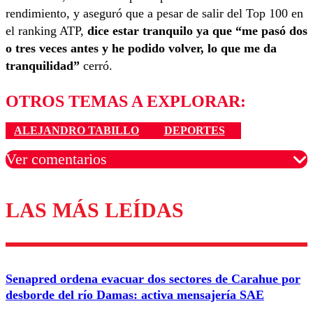
rendimiento, y aseguró que a pesar de salir del Top 100 en
el ranking ATP,
dice estar tranquilo ya que “me pasó dos
o tres veces antes y he podido volver, lo que me da
tranquilidad”
cerró.
OTROS TEMAS A EXPLORAR:
ALEJANDRO TABILLO
DEPORTES
Ver comentarios
LAS MÁS LEÍDAS
Los comentarios son moderados para garantizar un
diálogo respetuoso.
Nombre
Senapred ordena evacuar dos sectores de Carahue por
Correo
desborde del río Damas: activa mensajería SAE