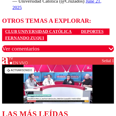
— Universidad Católica (@Cruzados)
June 21,
2025
OTROS TEMAS A EXPLORAR:
CLUB UNIVERSIDAD CATÓLICA
DEPORTES
FERNANDO ZUQUI
Ver comentarios
Señal 1
EN VIVO
Los comentarios son moderados para garantizar un
diálogo respetuoso.
Nombre
Correo
LAS MÁS LEÍDAS