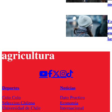
me
Em
po
en
la
Deportes
Noticias
Colo Colo
Dato Practico
Seleccion Chilena
Economía
Universidad de Chile
Internacional