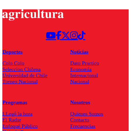
Deportes
Noticias
Colo Colo
Dato Practico
Seleccion Chilena
Economía
Universidad de Chile
Internacional
Torneo Nacional
Nacional
Programas
Nosotros
LLegó la hora
Quienes Somos
El Radar
Contacto
Enfoqué Público
Frecuencias