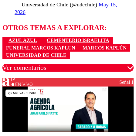
— Universidad de Chile (@udechile)
May 15,
2026
OTROS TEMAS A EXPLORAR:
AZUL AZUL
CEMENTERIO ISRAELITA
FUNERAL MARCOS KAPLUN
MARCOS KAPLÚN
UNIVERSIDAD DE CHILE
Ver comentarios
Señal 1
EN VIVO
Los comentarios son moderados para garantizar un
diálogo respetuoso.
Nombre
Correo