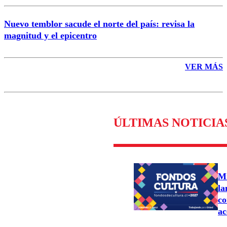
Nuevo temblor sacude el norte del país: revisa la
magnitud y el epicentro
VER MÁS
ÚLTIMAS NOTICIA
Mi
la
co
ac