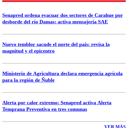
Enviar comentario
Senapred ordena evacuar dos sectores de Carahue por
desborde del río Damas: activa mensajería SAE
Nuevo temblor sacude el norte del país: revisa la
magnitud y el epicentro
Ministerio de Agricultura declara emergencia agrícola
para la región de Ñuble
Alerta por calor extremo: Senapred activa Alerta
Temprana Preventiva en tres comunas
VER MÁS