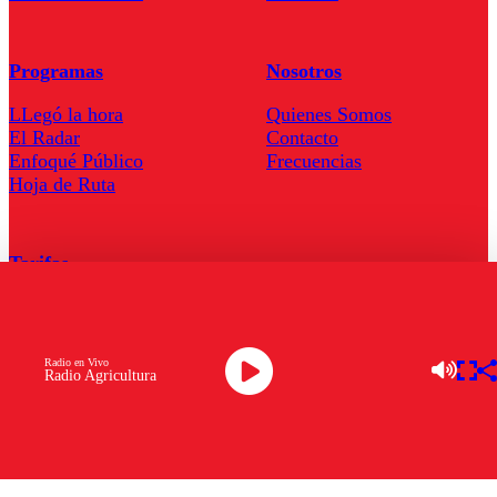
Programas
Nosotros
LLegó la hora
Quienes Somos
El Radar
Contacto
Enfoqué Público
Frecuencias
Hoja de Ruta
Tarifas
Comercial
Tarifas Servel Radio
Radio en Vivo
Radio Agricultura
Radio en Vivo
TV en Vivo
Descarga la APP