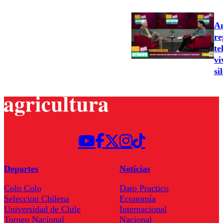
An
re
te
vi
si
Deportes
Noticias
Colo Colo
Dato Practico
Seleccion Chilena
Economía
Universidad de Chile
Internacional
Torneo Nacional
Nacional