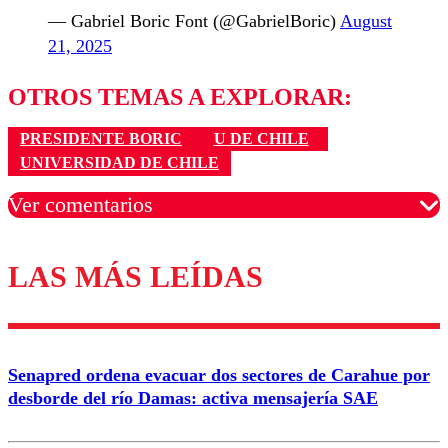
— Gabriel Boric Font (@GabrielBoric)
August
21, 2025
OTROS TEMAS A EXPLORAR:
PRESIDENTE BORIC
U DE CHILE
UNIVERSIDAD DE CHILE
Ver comentarios
LAS MÁS LEÍDAS
Los comentarios son moderados para garantizar un
diálogo respetuoso.
Nombre
Senapred ordena evacuar dos sectores de Carahue por
Correo
desborde del río Damas: activa mensajería SAE