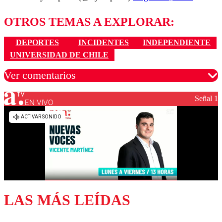
OTROS TEMAS A EXPLORAR:
DEPORTES
INCIDENTES
INDEPENDIENTE
UNIVERSIDAD DE CHILE
Ver comentarios
Señal 1
EN VIVO
Los comentarios son moderados para garantizar un
diálogo respetuoso.
Nombre
Correo
LAS MÁS LEÍDAS