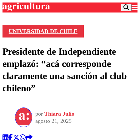
UNIVERSIDAD DE CHILE
Podcast
Presidente de Independiente
Frecuencias
Agricultura TV
emplazó: “acá corresponde
Deportes
claramente una sanción al club
Entretención
Colo Colo
Noticias
chileno”
Motor
Vida Social
Otros Deportes
Dato Practico
Publicaciones en medios
Seleccion Chilena
Economía
Opinión
Torneo Internacional
Internacional
por
Thiara Julio
Programas
Torneo Nacional
Nacional
agosto 21, 2025
Comercial
Universidad Católica
Política
Universidad de Chile
Sustentabilidad