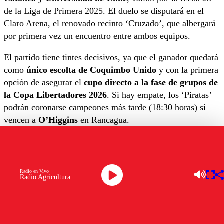
de la Liga de Primera 2025. El duelo se disputará en el
Claro Arena, el renovado recinto ‘Cruzado’, que albergará
por primera vez un encuentro entre ambos equipos.
El partido tiene tintes decisivos, ya que el ganador quedará
como
único escolta de Coquimbo Unido
y con la primera
opción de asegurar el
cupo directo a la fase de grupos de
la Copa Libertadores 2026
. Si hay empate, los ‘Piratas’
podrán coronarse campeones más tarde (18:30 horas) si
vencen a
O’Higgins
en Rancagua.
La UC llega encendida, la U con dos
frentes
Radio en Vivo
Radio Agricultura
Los ‘Cruzados’ viven su mejor momento del año con
seis
victorias consecutivas
bajo la conducción de
Daniel
Garnero
. Suman 45 puntos y ocupan el segundo lugar,