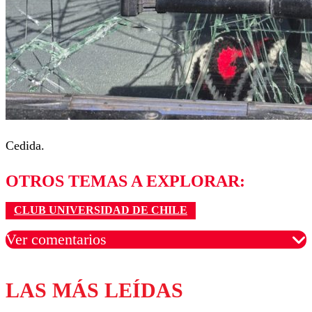
Cedida.
OTROS TEMAS A EXPLORAR:
CLUB UNIVERSIDAD DE CHILE
Ver comentarios
LAS MÁS LEÍDAS
Los comentarios son moderados para garantizar un
diálogo respetuoso.