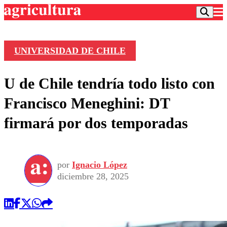
UNIVERSIDAD DE CHILE
Podcast
U de Chile tendría todo listo con
Frecuencias
Agricultura TV
Francisco Meneghini: DT
Deportes
firmará por dos temporadas
Entretención
Colo Colo
Noticias
Motor
Vida Social
Otros Deportes
Dato Practico
Publicaciones en medios
por
Ignacio López
Seleccion Chilena
Economía
Opinión
diciembre 28, 2025
Torneo Internacional
Internacional
Programas
Torneo Nacional
Nacional
Comercial
Universidad Católica
Política
Universidad de Chile
Sustentabilidad