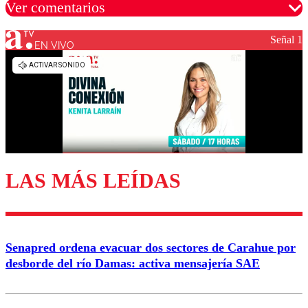
Ver comentarios
Señal 1
EN VIVO
Los comentarios son moderados para garantizar un
diálogo respetuoso.
Nombre
Correo
LAS MÁS LEÍDAS
Enviar comentario
Senapred ordena evacuar dos sectores de Carahue por
desborde del río Damas: activa mensajería SAE