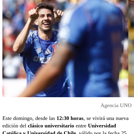
Agencia UNO
Este domingo, desde las
12:30 horas
, se vivirá una nueva
edición del
clásico universitario
entre
Universidad
Católica y Universidad de Chile
, válido por la fecha 25