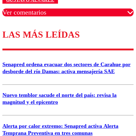
Ver comentarios
LAS MÁS LEÍDAS
Los comentarios son moderados para garantizar un
diálogo respetuoso.
Nombre
Senapred ordena evacuar dos sectores de Carahue por
Correo
desborde del río Damas: activa mensajería SAE
Nuevo temblor sacude el norte del país: revisa la
magnitud y el epicentro
Enviar comentario
Alerta por calor extremo: Senapred activa Alerta
Temprana Preventiva en tres comunas