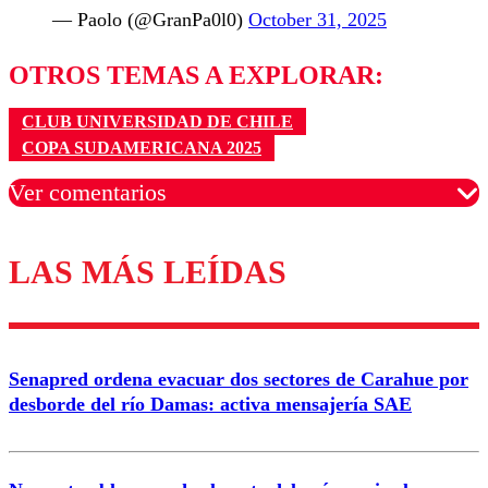
— Paolo (@GranPa0l0)
October 31, 2025
OTROS TEMAS A EXPLORAR:
CLUB UNIVERSIDAD DE CHILE
COPA SUDAMERICANA 2025
Ver comentarios
LAS MÁS LEÍDAS
Los comentarios son moderados para garantizar un
diálogo respetuoso.
Nombre
Senapred ordena evacuar dos sectores de Carahue por
Correo
desborde del río Damas: activa mensajería SAE