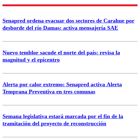
Nombre
Senapred ordena evacuar dos sectores de Carahue por
Correo
desborde del río Damas: activa mensajería SAE
Nuevo temblor sacude el norte del país: revisa la
magnitud y el epicentro
Enviar comentario
Alerta por calor extremo: Senapred activa Alerta
Temprana Preventiva en tres comunas
Semana legislativa estará marcada por el fin de la
tramitación del proyecto de reconstrucción