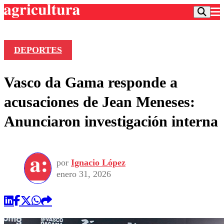
DEPORTES
Podcast
Vasco da Gama responde a
Frecuencias
Agricultura TV
acusaciones de Jean Meneses:
Deportes
Anunciaron investigación interna
Entretención
Colo Colo
Noticias
Motor
Vida Social
Otros Deportes
Dato Practico
Publicaciones en medios
por
Ignacio López
Seleccion Chilena
Economía
Opinión
enero 31, 2026
Torneo Internacional
Internacional
Programas
Torneo Nacional
Nacional
Comercial
Universidad Católica
Política
Universidad de Chile
Sustentabilidad