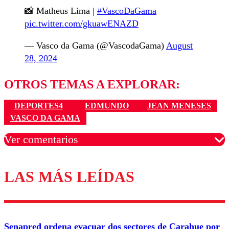
📸 Matheus Lima |
#VascoDaGama
pic.twitter.com/gkuawENAZD
— Vasco da Gama (@VascodaGama)
August
28, 2024
OTROS TEMAS A EXPLORAR:
DEPORTES4
EDMUNDO
JEAN MENESES
VASCO DA GAMA
Ver comentarios
LAS MÁS LEÍDAS
Los comentarios son moderados para garantizar un
diálogo respetuoso.
Nombre
Senapred ordena evacuar dos sectores de Carahue por