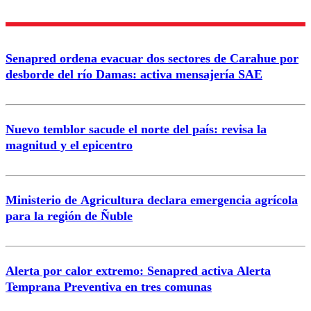
Nombre
Senapred ordena evacuar dos sectores de Carahue por
Correo
desborde del río Damas: activa mensajería SAE
Nuevo temblor sacude el norte del país: revisa la
magnitud y el epicentro
Enviar comentario
Ministerio de Agricultura declara emergencia agrícola
para la región de Ñuble
Alerta por calor extremo: Senapred activa Alerta
Temprana Preventiva en tres comunas