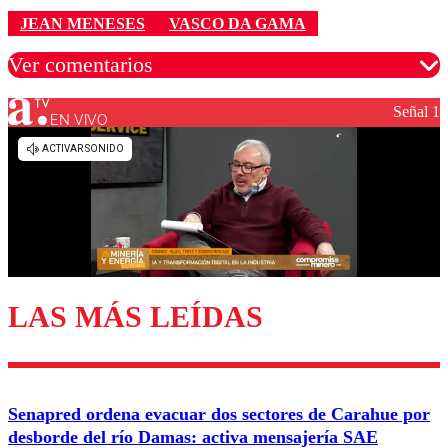
JEAN MENESES
VASCO DA GAMA
Ver comentarios
Señal 1
EN VIVO
Los comentarios son moderados para garantizar un
diálogo respetuoso.
Nombre
Correo
LAS MÁS LEÍDAS
Enviar comentario
Senapred ordena evacuar dos sectores de Carahue por
desborde del río Damas: activa mensajería SAE