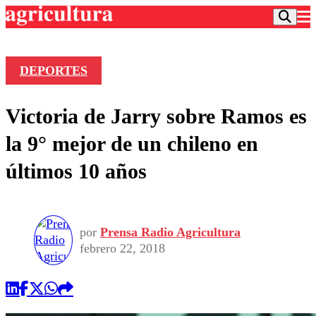
DEPORTES
Podcast
Victoria de Jarry sobre Ramos es
Frecuencias
Agricultura TV
la 9° mejor de un chileno en
Deportes
últimos 10 años
Entretención
Colo Colo
Noticias
Motor
Vida Social
Otros Deportes
Dato Practico
Publicaciones en medios
por
Prensa Radio Agricultura
Seleccion Chilena
Economía
Opinión
febrero 22, 2018
Torneo Internacional
Internacional
Programas
Torneo Nacional
Nacional
Comercial
Universidad Católica
Política
Universidad de Chile
Sustentabilidad