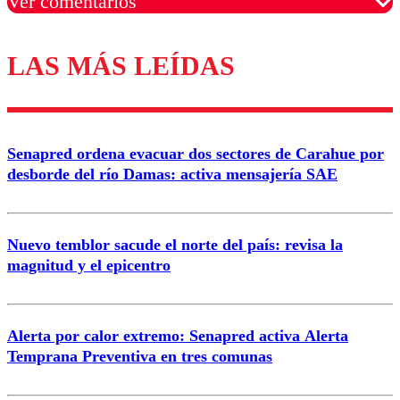
Ver comentarios
LAS MÁS LEÍDAS
Los comentarios son moderados para garantizar un
diálogo respetuoso.
Nombre
Senapred ordena evacuar dos sectores de Carahue por
Correo
desborde del río Damas: activa mensajería SAE
Nuevo temblor sacude el norte del país: revisa la
magnitud y el epicentro
Enviar comentario
Alerta por calor extremo: Senapred activa Alerta
Temprana Preventiva en tres comunas