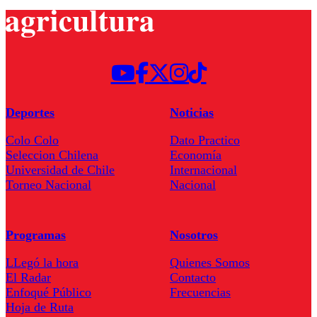
Deportes
Noticias
Colo Colo
Dato Practico
Seleccion Chilena
Economía
Universidad de Chile
Internacional
Torneo Nacional
Nacional
Programas
Nosotros
LLegó la hora
Quienes Somos
El Radar
Contacto
Enfoqué Público
Frecuencias
Hoja de Ruta