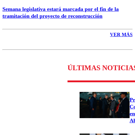
Semana legislativa estará marcada por el fin de la
tramitación del proyecto de reconstrucción
VER MÁS
ÚLTIMAS NOTICIA
Pr
Co
en
Ab