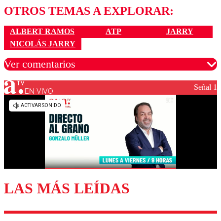
OTROS TEMAS A EXPLORAR:
ALBERT RAMOS
ATP
JARRY
NICOLÁS JARRY
Ver comentarios
Señal 1
EN VIVO
Los comentarios son moderados para garantizar un
diálogo respetuoso.
Nombre
Correo
LAS MÁS LEÍDAS
Enviar comentario