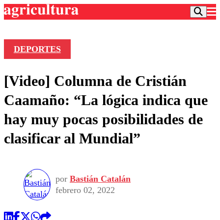
DEPORTES
Podcast
[Video] Columna de Cristián
Frecuencias
Agricultura TV
Caamaño: “La lógica indica que
Deportes
hay muy pocas posibilidades de
Entretención
Colo Colo
Noticias
clasificar al Mundial”
Motor
Vida Social
Otros Deportes
Dato Practico
Publicaciones en medios
Seleccion Chilena
Economía
Opinión
Torneo Internacional
Internacional
por
Bastián Catalán
Programas
Torneo Nacional
Nacional
febrero 02, 2022
Comercial
Universidad Católica
Política
Universidad de Chile
Sustentabilidad