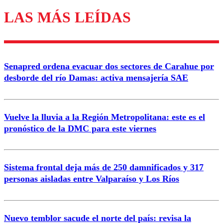
LAS MÁS LEÍDAS
Los comentarios son moderados para garantizar un
diálogo respetuoso.
Nombre
Senapred ordena evacuar dos sectores de Carahue por
Correo
desborde del río Damas: activa mensajería SAE
Vuelve la lluvia a la Región Metropolitana: este es el
pronóstico de la DMC para este viernes
Enviar comentario
Sistema frontal deja más de 250 damnificados y 317
personas aisladas entre Valparaíso y Los Ríos
Nuevo temblor sacude el norte del país: revisa la