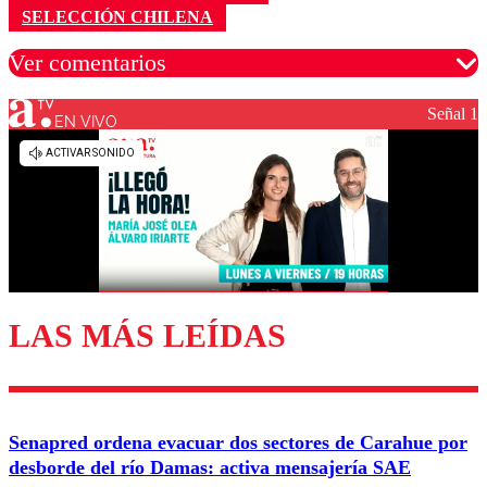
SELECCIÓN CHILENA
Ver comentarios
Señal 1
EN VIVO
Los comentarios son moderados para garantizar un
diálogo respetuoso.
Nombre
Correo
LAS MÁS LEÍDAS
Enviar comentario
Senapred ordena evacuar dos sectores de Carahue por
desborde del río Damas: activa mensajería SAE