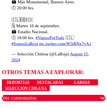
🏟️ Más Monumental, Buenos Aires.
🕗 20:00 hrs.
🇨🇱🆚🇧🇴
🗓️ Martes 10 de septiembre.
🏟️ Estadio Nacional.
🕕 18:00 hrs.
#VamosPorTodo
🇨🇱
#SomosLaRoja
pic.twitter.com/9CbRNx7yA1
— Selección Chilena (@LaRoja)
August 15,
2024
OTROS TEMAS A EXPLORAR:
DEPORTES5
DESTACADA5
LAROJA
SELECCIÓN CHILENA
Ver comentarios