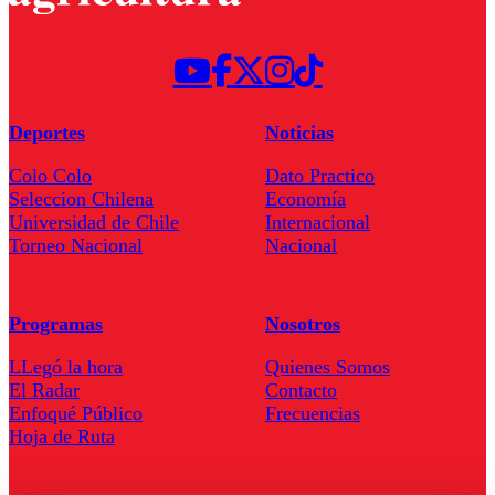
Deportes
Noticias
Colo Colo
Dato Practico
Seleccion Chilena
Economía
Universidad de Chile
Internacional
Torneo Nacional
Nacional
Programas
Nosotros
LLegó la hora
Quienes Somos
El Radar
Contacto
Enfoqué Público
Frecuencias
Hoja de Ruta