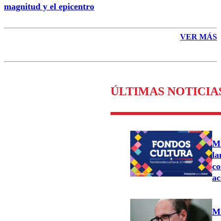
magnitud y el epicentro
VER MÁS
ÚLTIMAS NOTICIA
Mi
la
co
ac
Mi