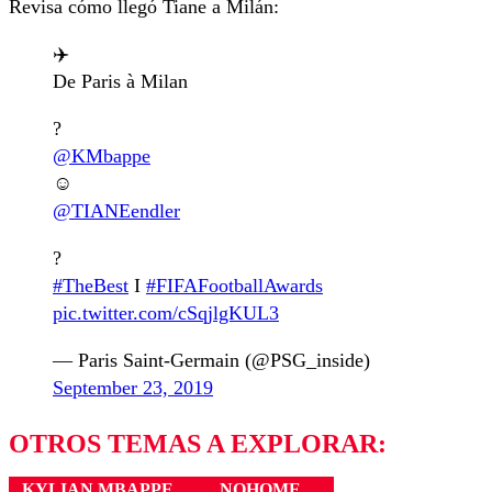
Revisa cómo llegó Tiane a Milán:
✈️
De Paris à Milan
?
@KMbappe
☺️
@TIANEendler
?
#TheBest
I
#FIFAFootballAwards
pic.twitter.com/cSqjlgKUL3
— Paris Saint-Germain (@PSG_inside)
September 23, 2019
OTROS TEMAS A EXPLORAR:
KYLIAN MBAPPE
NOHOME