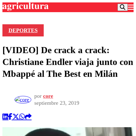
DEPORTES
Podcast
[VIDEO] De crack a crack:
Frecuencias
Agricultura TV
Christiane Endler viaja junto con
Deportes
Mbappé al The Best en Milán
Entretención
Colo Colo
Noticias
Motor
Vida Social
Otros Deportes
Dato Practico
por
core
Publicaciones en medios
Seleccion Chilena
Economía
septiembre 23, 2019
Opinión
Torneo Internacional
Internacional
Programas
Torneo Nacional
Nacional
Comercial
Universidad Católica
Política
Universidad de Chile
Sustentabilidad