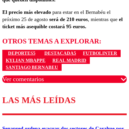
El precio más elevado
para estar en el Bernabéu el
próximo 25 de agosto
será de 210 euros
, mientras que
el
ticket más asequible costará 95 euros.
OTROS TEMAS A EXPLORAR:
DEPORTES5
DESTACADA5
FUTBOLINTER
KYLIAN MBAPPE
REAL MADRID
SANTIAGO BERNABEU
Ver comentarios
LAS MÁS LEÍDAS
Los comentarios son moderados para garantizar un
diálogo respetuoso.
Nombre
Senapred ordena evacuar dos sectores de Carahue por