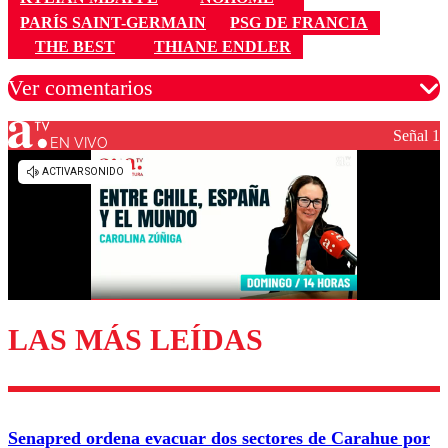
PARÍS SAINT-GERMAIN
PSG DE FRANCIA
THE BEST
THIANE ENDLER
Ver comentarios
Señal 1
EN VIVO
Los comentarios son moderados para garantizar un
diálogo respetuoso.
Nombre
Correo
LAS MÁS LEÍDAS
Enviar comentario
Senapred ordena evacuar dos sectores de Carahue por