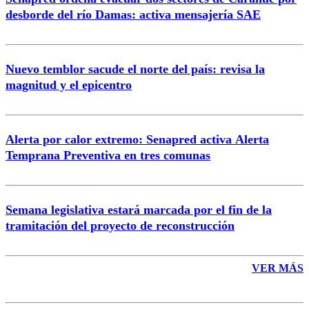
Correo
desborde del río Damas: activa mensajería SAE
Nuevo temblor sacude el norte del país: revisa la
magnitud y el epicentro
Enviar comentario
Alerta por calor extremo: Senapred activa Alerta
Temprana Preventiva en tres comunas
Semana legislativa estará marcada por el fin de la
tramitación del proyecto de reconstrucción
VER MÁS