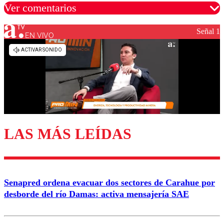
Ver comentarios
Señal 1
EN VIVO
Los comentarios son moderados para garantizar un
diálogo respetuoso.
Nombre
Correo
LAS MÁS LEÍDAS
Enviar comentario
Senapred ordena evacuar dos sectores de Carahue por
desborde del río Damas: activa mensajería SAE