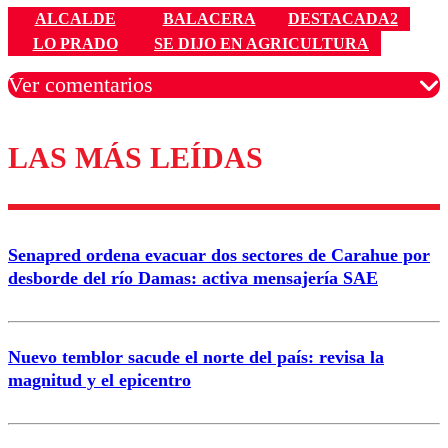
ALCALDE
BALACERA
DESTACADA2
LO PRADO
SE DIJO EN AGRICULTURA
Ver comentarios
LAS MÁS LEÍDAS
Los comentarios son moderados para garantizar un
diálogo respetuoso.
Nombre
Senapred ordena evacuar dos sectores de Carahue por
Correo
desborde del río Damas: activa mensajería SAE
Nuevo temblor sacude el norte del país: revisa la
magnitud y el epicentro
Enviar comentario