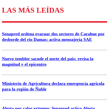
LAS MÁS LEÍDAS
Los comentarios son moderados para garantizar un
diálogo respetuoso.
Nombre
Senapred ordena evacuar dos sectores de Carahue por
Correo
desborde del río Damas: activa mensajería SAE
Nuevo temblor sacude el norte del país: revisa la
magnitud y el epicentro
Enviar comentario
Ministerio de Agricultura declara emergencia agrícola
para la región de Ñuble
Alerta por calor extremo: Senapred activa Alerta