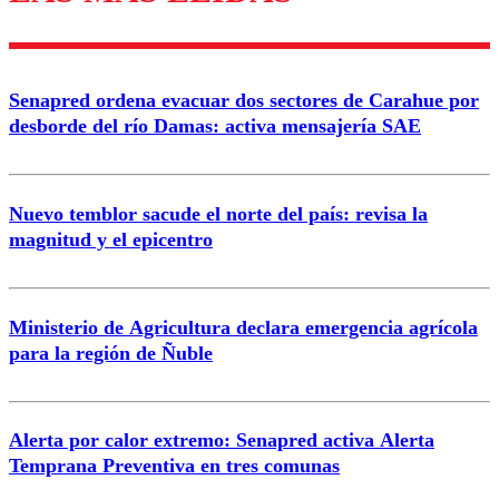
diálogo respetuoso.
Nombre
Senapred ordena evacuar dos sectores de Carahue por
Correo
desborde del río Damas: activa mensajería SAE
Nuevo temblor sacude el norte del país: revisa la
magnitud y el epicentro
Enviar comentario
Ministerio de Agricultura declara emergencia agrícola
para la región de Ñuble
Alerta por calor extremo: Senapred activa Alerta
Temprana Preventiva en tres comunas