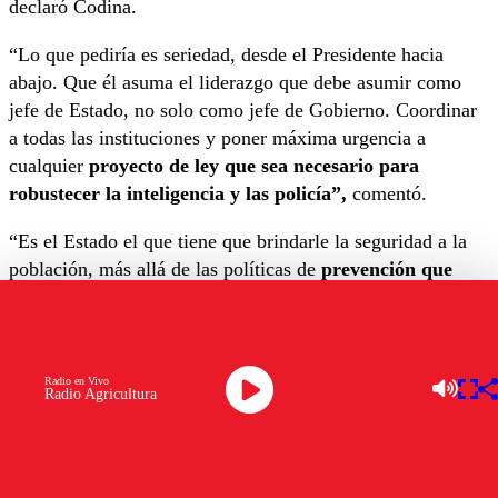
declaró Codina.
“Lo que pediría es seriedad, desde el Presidente hacia
abajo. Que él asuma el liderazgo que debe asumir como
jefe de Estado, no solo como jefe de Gobierno. Coordinar
a todas las instituciones y poner máxima urgencia a
cualquier
proyecto de ley que sea necesario para
robustecer la inteligencia y las policía”,
comentó.
“Es el Estado el que tiene que brindarle la seguridad a la
población, más allá de las políticas de
prevención que
hacemos desde el municipio
“, añadió.
Por otro lado, respecto de la balacera registrada fuera de
un Cesfam en Puente Alto, el alcalde señaló que “
no he
Radio en Vivo
Radio Agricultura
recibido ni siquiera un llamado de la ministra de Salud,
ni de seremi
, ni del subsecretario, preguntándome como
están los funcionarios”.