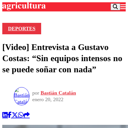
DEPORTES
Podcast
[Video] Entrevista a Gustavo
Frecuencias
Agricultura TV
Costas: “Sin equipos intensos no
Deportes
se puede soñar con nada”
Entretención
Colo Colo
Noticias
Motor
Vida Social
Otros Deportes
Dato Practico
Publicaciones en medios
por
Bastián Catalán
Seleccion Chilena
Economía
Opinión
enero 20, 2022
Torneo Internacional
Internacional
Programas
Torneo Nacional
Nacional
Comercial
Universidad Católica
Política
Universidad de Chile
Sustentabilidad