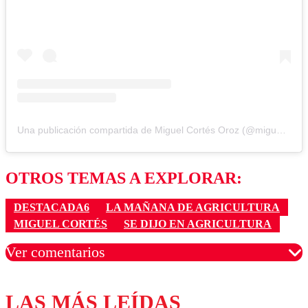
Una publicación compartida de Miguel Cortés Oroz (@miguelcontraduchenne)
OTROS TEMAS A EXPLORAR:
DESTACADA6
LA MAÑANA DE AGRICULTURA
MIGUEL CORTÉS
SE DIJO EN AGRICULTURA
Ver comentarios
LAS MÁS LEÍDAS
Los comentarios son moderados para garantizar un