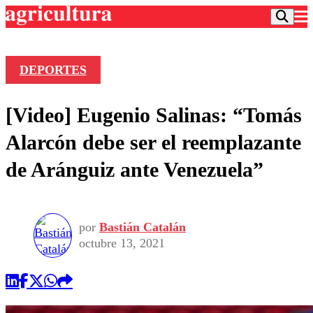
DEPORTES
Podcast
[Video] Eugenio Salinas: “Tomás
Frecuencias
Agricultura TV
Alarcón debe ser el reemplazante
Deportes
de Aránguiz ante Venezuela”
Entretención
Colo Colo
Noticias
Motor
Vida Social
Otros Deportes
Dato Practico
Publicaciones en medios
por
Bastián Catalán
Seleccion Chilena
Economía
Opinión
octubre 13, 2021
Torneo Internacional
Internacional
Programas
Torneo Nacional
Nacional
Comercial
Universidad Católica
Política
Universidad de Chile
Sustentabilidad