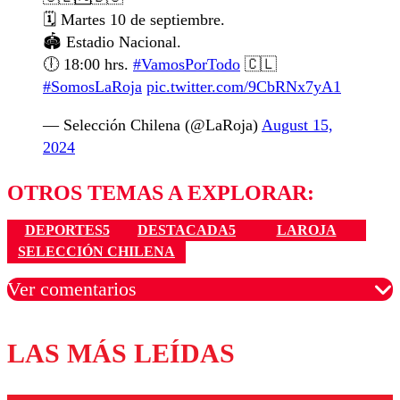
🗓️ Martes 10 de septiembre.
🏟️ Estadio Nacional.
🕕 18:00 hrs.
#VamosPorTodo
🇨🇱
#SomosLaRoja
pic.twitter.com/9CbRNx7yA1
— Selección Chilena (@LaRoja)
August 15,
2024
OTROS TEMAS A EXPLORAR:
DEPORTES5
DESTACADA5
LAROJA
SELECCIÓN CHILENA
Ver comentarios
LAS MÁS LEÍDAS
Los comentarios son moderados para garantizar un
diálogo respetuoso.
Nombre