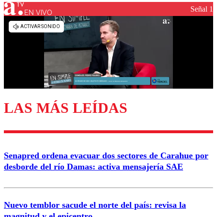
Señal 1
EN VIVO
Los comentarios son moderados para garantizar un
diálogo respetuoso.
Nombre
Correo
LAS MÁS LEÍDAS
Enviar comentario
Senapred ordena evacuar dos sectores de Carahue por
desborde del río Damas: activa mensajería SAE
Nuevo temblor sacude el norte del país: revisa la
magnitud y el epicentro