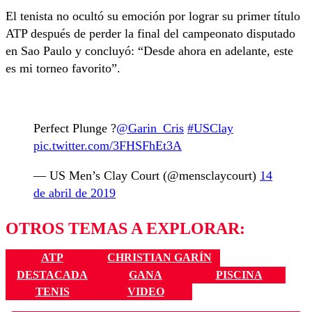
El tenista no ocultó su emoción por lograr su primer título
ATP después de perder la final del campeonato disputado
en Sao Paulo y concluyó: “Desde ahora en adelante, este
es mi torneo favorito”.
Perfect Plunge ?
@Garin_Cris
#USClay
pic.twitter.com/3FHSFhEt3A
— US Men’s Clay Court (@mensclaycourt)
14
de abril de 2019
OTROS TEMAS A EXPLORAR:
ATP
CHRISTIAN GARÍN
DESTACADA
GANA
PISCINA
TENIS
VIDEO