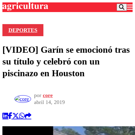
DEPORTES
Podcast
[VIDEO] Garín se emocionó tras
Frecuencias
Agricultura TV
su título y celebró con un
Deportes
piscinazo en Houston
Entretención
Colo Colo
Noticias
Motor
Vida Social
Otros Deportes
Dato Practico
por
core
Publicaciones en medios
Seleccion Chilena
Economía
abril 14, 2019
Opinión
Torneo Internacional
Internacional
Programas
Torneo Nacional
Nacional
Comercial
Universidad Católica
Política
Universidad de Chile
Sustentabilidad