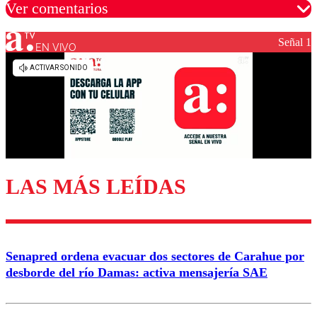
Ver comentarios
Señal 1
EN VIVO
Los comentarios son moderados para garantizar un
diálogo respetuoso.
Nombre
Correo
LAS MÁS LEÍDAS
Enviar comentario
Senapred ordena evacuar dos sectores de Carahue por
desborde del río Damas: activa mensajería SAE