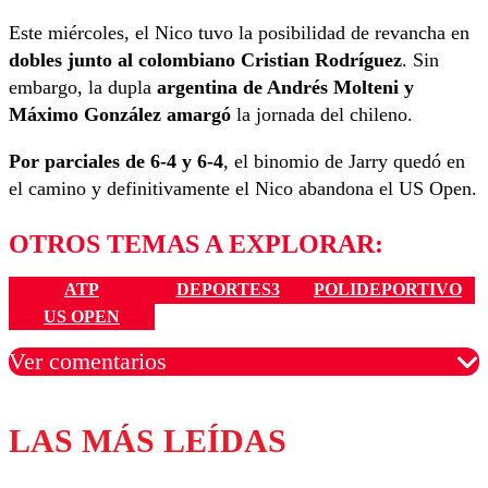
Este miércoles, el Nico tuvo la posibilidad de revancha en
dobles junto al colombiano Cristian Rodríguez
. Sin
embargo, la dupla
argentina de Andrés Molteni y
Máximo González amargó
la jornada del chileno.
Por parciales de 6-4 y 6-4
, el binomio de Jarry quedó en
el camino y definitivamente el Nico abandona el US Open.
OTROS TEMAS A EXPLORAR:
ATP
DEPORTES3
POLIDEPORTIVO
US OPEN
Ver comentarios
LAS MÁS LEÍDAS
Los comentarios son moderados para garantizar un
diálogo respetuoso.
Nombre