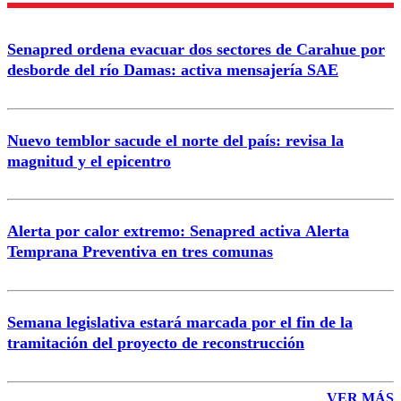
Senapred ordena evacuar dos sectores de Carahue por
Correo
desborde del río Damas: activa mensajería SAE
Nuevo temblor sacude el norte del país: revisa la
magnitud y el epicentro
Enviar comentario
Alerta por calor extremo: Senapred activa Alerta
Temprana Preventiva en tres comunas
Semana legislativa estará marcada por el fin de la
tramitación del proyecto de reconstrucción
VER MÁS