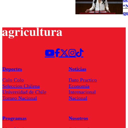
“N
qu
Deportes
Noticias
Colo Colo
Dato Practico
Seleccion Chilena
Economía
Universidad de Chile
Internacional
Torneo Nacional
Nacional
Programas
Nosotros