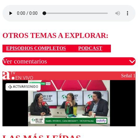
OTROS TEMAS A EXPLORAR:
EPISODIOS COMPLETOS
PODCAST
Ver comentarios
Señal 1
EN VIVO
Los comentarios son moderados para garantizar un
diálogo respetuoso.
Nombre
Correo