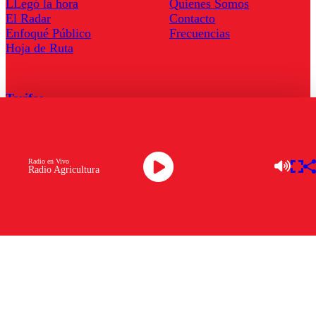
LLegó la hora
Quienes Somos
El Radar
Contacto
Enfoqué Público
Frecuencias
Hoja de Ruta
Tarifas
Comercial
Tarifas Servel Radio
Radio en Vivo
Radio Agricultura
Radio en Vivo
TV en Vivo
Descarga la APP