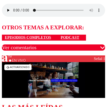
OTROS TEMAS A EXPLORAR:
EPISODIOS COMPLETOS
PODCAST
Ver comentarios
Señal 1
EN VIVO
Los comentarios son moderados para garantizar un
diálogo respetuoso.
Nombre
Correo