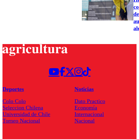
co
de
au
al
Deportes
Noticias
Colo Colo
Dato Practico
Seleccion Chilena
Economía
Universidad de Chile
Internacional
Torneo Nacional
Nacional