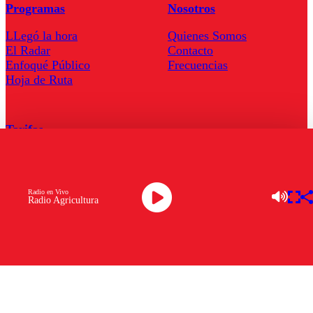
Programas
Nosotros
LLegó la hora
Quienes Somos
El Radar
Contacto
Enfoqué Público
Frecuencias
Hoja de Ruta
Tarifas
Comercial
Tarifas Servel Radio
Radio en Vivo
Radio Agricultura
Radio en Vivo
TV en Vivo
Descarga la APP